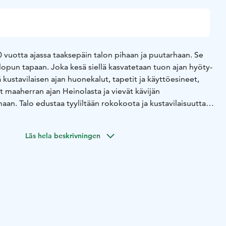
0 vuotta ajassa taaksepäin talon pihaan ja puutarhaan. Se
lopun tapaan. Joka kesä siellä kasvatetaan tuon ajan hyöty-
lä kustavilaisen ajan huonekalut, tapetit ja käyttöesineet,
at maaherran ajan Heinolasta ja vievät kävijän
aan. Talo edustaa tyyliltään rokokoota ja kustavilaisuutta ja
a Kymenkartanon läänin lääninkivalteri (= poliisimestari)
741–1809) perheen kodiksi.
Läs hela beskrivningen