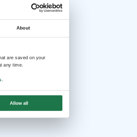
About
that are saved on your
t any time.
s
.
Allow all