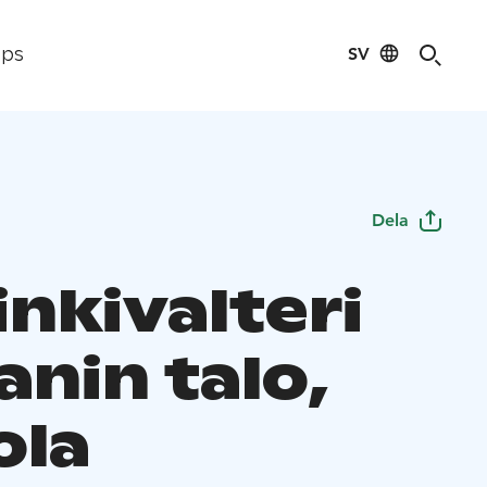
SV
ips
Dela
nkivalteri
anin talo,
ola