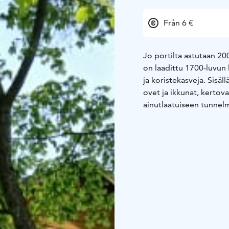
Från 6 €
Jo portilta astutaan 20
on laadittu 1700-luvun 
ja koristekasveja. Sisäl
ovet ja ikkunat, kertov
ainutlaatuiseen tunnelm
se valmistui 1780-luvull
Lars Adolf Aschanin (1