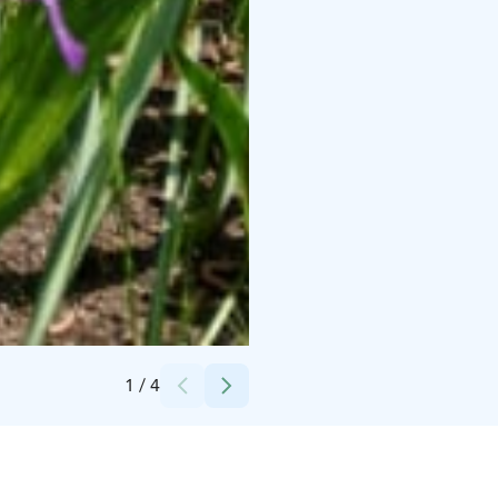
Credits:
Kaisamaisa Erämies
1
/
4