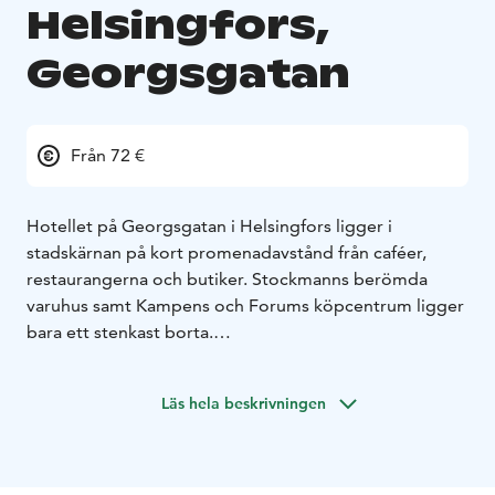
Helsingfors,
Georgsgatan
Från 72 €
Hotellet på Georgsgatan i Helsingfors ligger i
stadskärnan på kort promenadavstånd från caféer,
restaurangerna och butiker. Stockmanns berömda
varuhus samt Kampens och Forums köpcentrum ligger
bara ett stenkast borta.
Oavsett om du är i Helsingfors på semester- eller
affärsresa kan du njuta av hotellets fantastiska läge i
Läs hela beskrivningen
hjärtat av staden. Från hotellet når du enkelt och lätt
stadens viktigaste sevärdheter såsom Esplanaden,
Helsingfors Domkyrka, Uspenskijkatedralen och
mycket annat. Det är också lätt att hitta