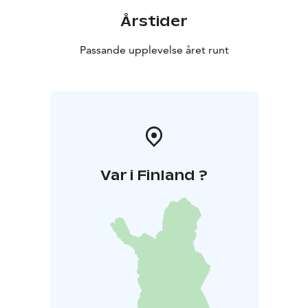
Årstider
Passande upplevelse året runt
Var i Finland ?