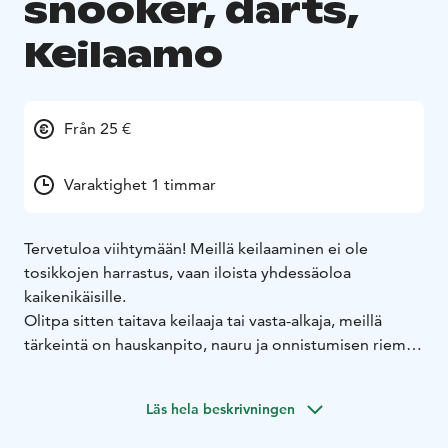
snooker, darts,
Keilaamo
Från 25 €
Varaktighet 1 timmar
Tervetuloa viihtymään! Meillä keilaaminen ei ole
tosikkojen harrastus, vaan iloista yhdessäoloa
kaikenikäisille.
Olitpa sitten taitava keilaaja tai vasta-alkaja, meillä
tärkeintä on hauskanpito, nauru ja onnistumisen riemu
– eikä pienille hutilyönneillekään tarvitse olla liian
vakava.
Läs hela beskrivningen