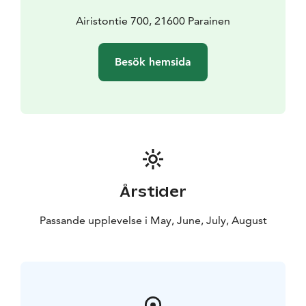
önskemål och ibland vädret. Vi besöker intressanta
platser, äter god lokal mat och kopplar av med en
Airistontie 700, 21600 Parainen
bastu i slutet av dagen.
Inga tidigare seglingskunskaper
krävs för att njuta av en kryssning ombord på
Besök hemsida
Sunshaser. Du kommer att vara i mycket säkra händer,
så du kan slappna av och njuta av en oförglömlig
upplevelse.
För ytterligare information och för att
diskutera dina önskemål, kontakta:
Kontakta skeppare,
classicswansailing@gmail.com
+358504861106
Årstider
Passande upplevelse i May, June, July, August