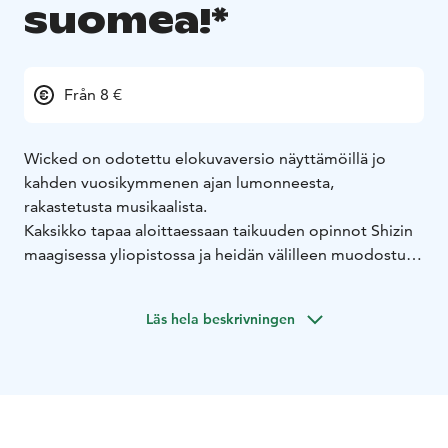
suomea!*
Från 8 €
Wicked on odotettu elokuvaversio näyttämöillä jo
kahden vuosikymmenen ajan lumonneesta,
rakastetusta musikaalista.
Kaksikko tapaa aloittaessaan taikuuden opinnot Shizin
maagisessa yliopistossa ja heidän välilleen muodostuu
odottamaton, mutta syvä ystävyys. Kun he kohtaavat
Ozin Velhon, heidän ystävyytensä joutuu koetukselle ja
Läs hela beskrivningen
elämänsä erkanevat eri poluille. Suosion jano saa
Glindan viehättyämään vallasta, kun taas Elphaban
päätöksellä pysyä rehellisenä itselleen ja muille on
odottamattomia ja järkyttäviä vaikutuksia hänen
kohtaloonsa. Heidät tullaan myöhemmin tuntemaan
Ozin ihmemaassa Glinda Hyvänä ja Lännen ilkeänä