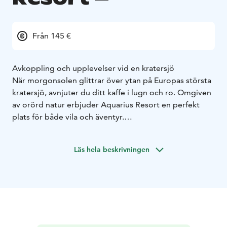
Från 145 €
Avkoppling och upplevelser vid en kratersjö
När morgonsolen glittrar över ytan på Europas största
kratersjö, avnjuter du ditt kaffe i lugn och ro. Omgiven
av orörd natur erbjuder Aquarius Resort en perfekt
plats för både vila och äventyr.
Vi erbjuder boende för alla behov – från bekväma
hotellrum till fullt utrustade lägenheter och mysiga
Läs hela beskrivningen
stugor vid sjökanten. Vakna till en hisnande sjöutsikt,
upptäck den natursköna omgivningen och upplev den
stillhet som bara livet vid en sjö kan ge.
Hos Aquarius går avkoppling och upplevelser hand i
hand – njut av bastubad, prova på vattensporter eller
bara ta in det rofyllda landskapet kring kratersjön. Din
perfekta semester väntar.