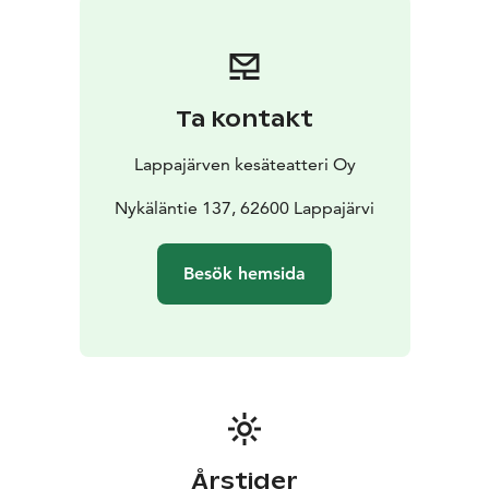
Även gäster med husbil eller husvagn är varmt
välkomna – vi erbjuder elanslutna platser för en
bekväm vistelse.
Ta kontakt
Lappajärven kesäteatteri Oy
Nykäläntie 137, 62600 Lappajärvi
Besök hemsida
Årstider