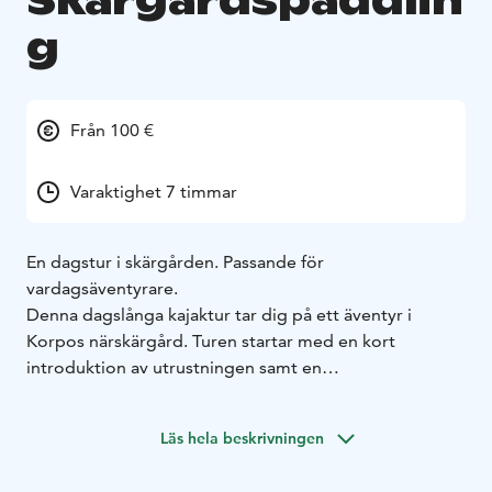
Skärgårdspaddlin
g
Från 100 €
Varaktighet 7 timmar
En dagstur i skärgården. Passande för
vardagsäventyrare.
Denna dagslånga kajaktur tar dig på ett äventyr i
Korpos närskärgård. Turen startar med en kort
introduktion av utrustningen samt en
säkerhetsgenomgång. Sedan tar vi oss ut på vattnet
och guiden för gruppen till vackra smultronställen bara
Läs hela beskrivningen
några kilometer bort. Ungefär halvvägs tar vi en paus
på någon klippa och avnjuter en god utomhuslunch.