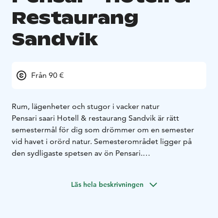
Restaurang
Sandvik
Från 90 €
Rum, lägenheter och stugor i vacker natur
Pensari saari Hotell & restaurang Sandvik är rätt
semestermål för dig som drömmer om en semester
vid havet i orörd natur. Semesterområdet ligger på
den sydligaste spetsen av ön Pensari.
Hotell & restaurang i Sandvik har ca 20 bäddar.
Den mest föredragna typen av boende kan vara ett
Läs hela beskrivningen
bekvämt och mysigt gästhus, en villa, en campingstuga
eller en härlig strandstuga.
Vi har även två bastur, precis vid havet. En underbar