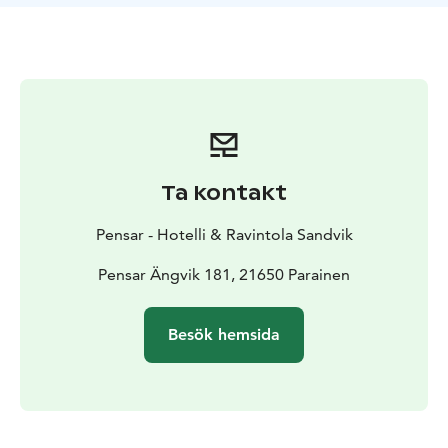
strand och en underbar utsikt över havet gör bastun till
en ännu roligare upplevelse. Fråga om att hyra bastur:
info@feedin.fi
För grupper och de som vandrar S:t Olavsleden
erbjuder vi även en campingstuga i Skogsbackes hus.
I Pensari är skärgårdens orörda natur och lugnet inom
räckhåll. Du kan ta en bastu och koppla av på den lugna
stranden och samtidigt njuta av den utsökta maten i
Ta kontakt
vår restaurang. Välj den typ av boende som passar dig
bäst eller kontakta oss så planerar vi en semester som
Pensar - Hotelli & Ravintola Sandvik
passar dig.
Välkommen!
Pensar Ängvik 181, 21650 Parainen
Besök hemsida