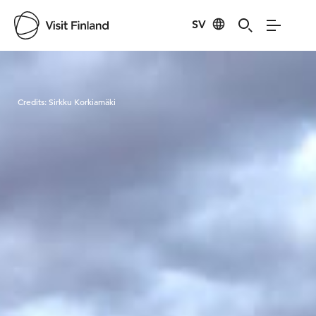
SV
Visit Finland
Credits:
Sirkku Korkiamäki