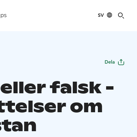
SV
ips
Dela
eller falsk -
ttelser om
stan