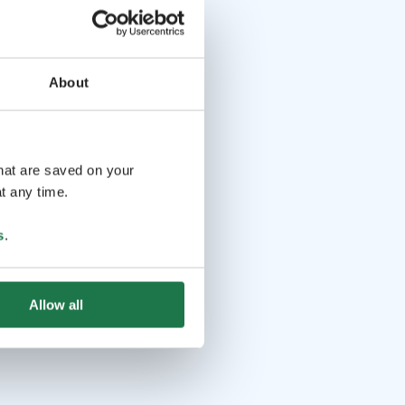
About
that are saved on your
t any time.
s
.
Allow all