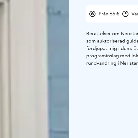
Från 66 €
Va
Berättelser om Nerista
som auktoriserad guide
fördjupat mig i dem. 
programinslag med lokal
rundvandring i Neristan