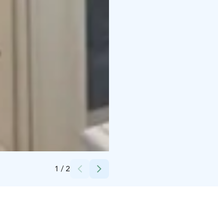
Credits:
Juha Teerikangas
1
/
2