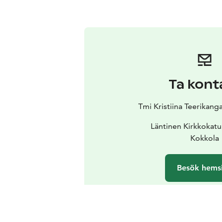
Ta kont
Tmi Kristiina Teerikang
Läntinen Kirkkokatu
Kokkola
Besök hems