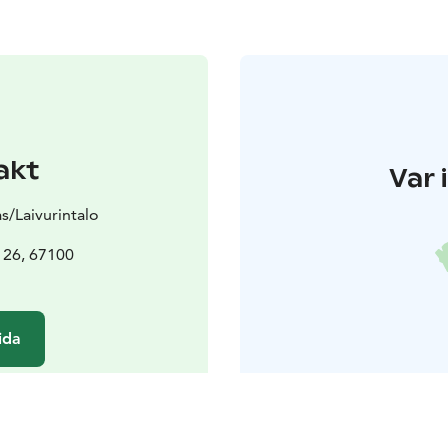
akt
Var 
as/Laivurintalo
 26, 67100
ida