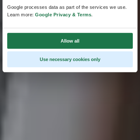
och skärgården samt Insjöfinland. På den här rutten
Google processes data as part of the services we use.
får resenärerna uppleva Finlands livliga städer,
Learn more:
Google Privacy & Terms
.
UNESCOs världsarv och de storslagna
naturlandskapen som är unika för varje region.
Allow all
Use necessary cookies only