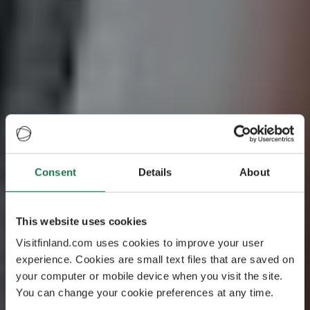
Rutt
Finland på räls -
Consent
Details
About
naturskönt
This website uses cookies
tågäventyr
Visitfinland.com uses cookies to improve your user
experience. Cookies are small text files that are saved on
Ge dig ut på ett spännande äventyr genom Finland,
your computer or mobile device when you visit the site.
en fängslande resa med tåg. Finland på räls går
You can change your cookie preferences at any time.
genom tre olika regioner: Helsingforsregionen, kusten