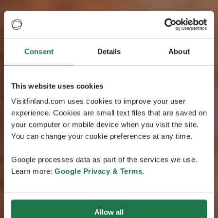
Rutt
Consent
Details
About
Finsk
landsbygdskultur
This website uses cookies
Visitfinland.com uses cookies to improve your user
Den finska landsbygdskultur-rutten blandar kulturell
experience. Cookies are small text files that are saved on
utforskning och friluftsäventyr. Den tar dig från
your computer or mobile device when you visit the site.
Helsingfors puls till Tusby träsks (på finska
You can change your cookie preferences at any time.
“Tuusulanjärvi”) rofyllda stränder och från pampiga
Tavastehus slott till fridfull skönhet i flera
Google processes data as part of the services we use.
nationalparker. Det är det perfekta stället för att
Learn more:
Google Privacy & Terms
.
uppleva södra Finlands förtrollande charm.
Allow all