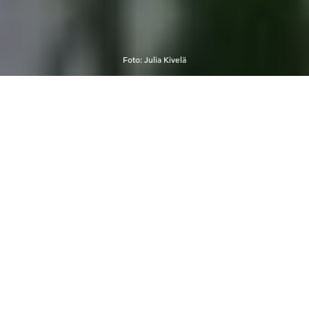
Foto
:
Julia Kivelä
Upplev södra Finlands charm
Den här rutten lyfter fram de finska byarnas
charmiga atmosfär och den rika
landsbygdskulturen i södra Finland. Genuina
småstäder, säsongsbetonad skönhet, fascinerande
kulturella landmärken, lokala delikatesser och en
fridfull atmosfär ger perfekta förutsättningar för en