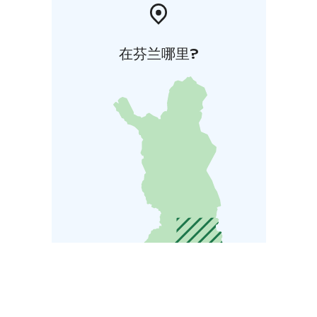
在芬兰哪里?