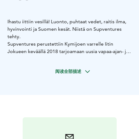
Ihastu iittiin vesillä! Luonto, puhtaat vedet, raitis ilma,
hyvinvointi ja Suomen kesät. Niistä on Supventures
tehty.
Supventures perustettiin Kymijoen varrelle Iitin
Jokueen keväällä 2018 tarjoamaan uusia vapaa-ajan- ja
virkistäytymisen mahdollisuuksia Iittiin. Meiltä vuokraat
SUP-laudat, soutuveneen, kajakin tai inkkarikanootin.
阅读全部描述
Saatavilla on myös SUP-ohjausta ja -retkiä sekä muuta
hyvinvointia veden äärellä.