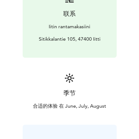
联系
Iitin rantamakasiini
Sitikkalantie 105, 47400 Iitti
季节
合适的体验 在 June, July, August