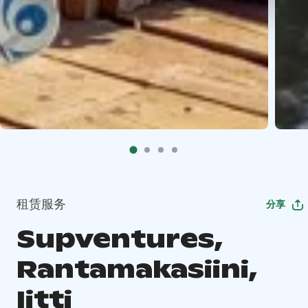
租赁服务
分享
Supventures,
Rantamakasiini,
Iitti