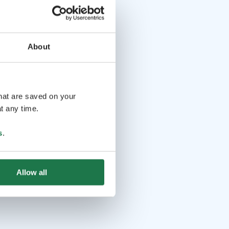
About
that are saved on your
t any time.
s
.
Allow all