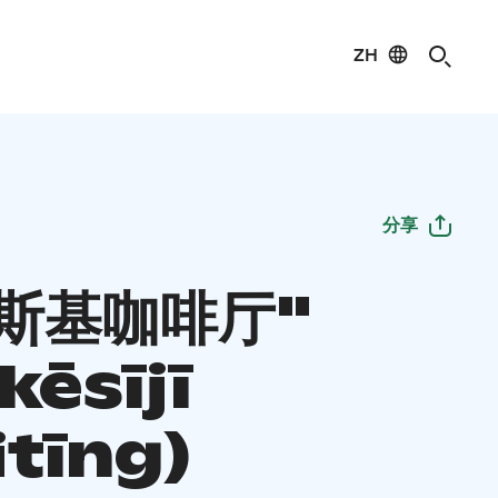
ZH
分享
斯基咖啡厅"
nkēsījī
itīng)