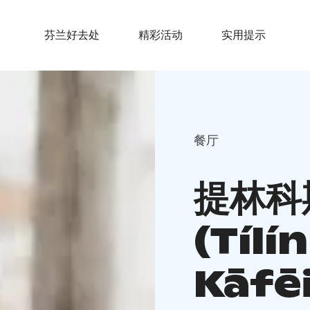
芬兰好去处
精彩活动
实用提示
餐厅
提林科
(Tílí
Kāfē