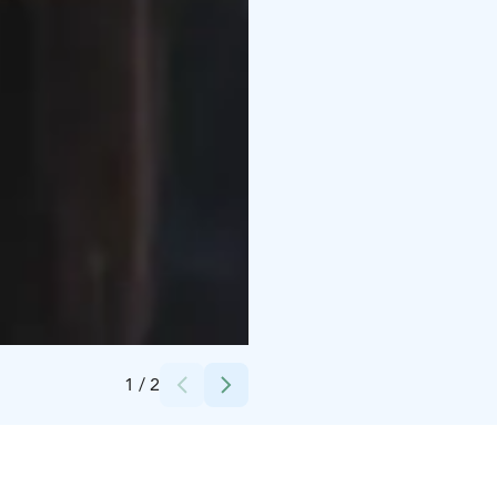
Credits:
Tiirinkosken Tehdas
1
/
2