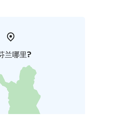
芬兰哪里?