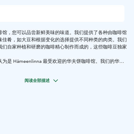
啡馆，您可以品尝新鲜美味的味道。我们提供了各种由咖啡馆
味佳肴，如大豆和根据变化的选择提供不同种类的肉类。我们
我们自家种植和研磨的咖啡精心制作而成的，这些咖啡豆独家
是 Hämeenlinna 最受欢迎的华夫饼咖啡馆。我们的华夫
作而成的，我们建议您尝试甜的和咸的华夫饼 - 它们绝对美
阅读全部描述
个迷人且受欢迎的生活方式商店，您可以在那里发现令人惊叹
食和独特的氛围，同时探索我们商店的商品！