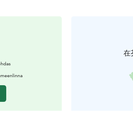
在
ehdas
ämeenlinna