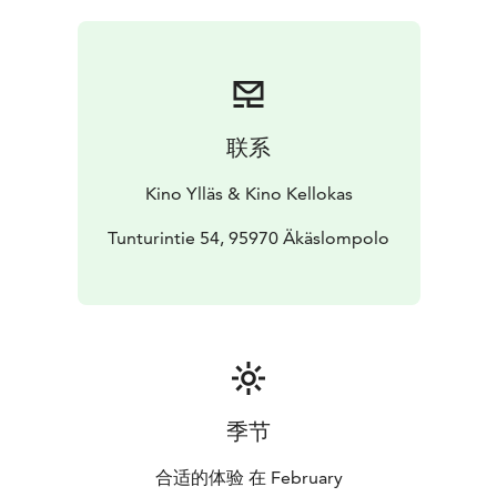
联系
Kino Ylläs & Kino Kellokas
Tunturintie 54, 95970 Äkäslompolo
季节
合适的体验 在 February