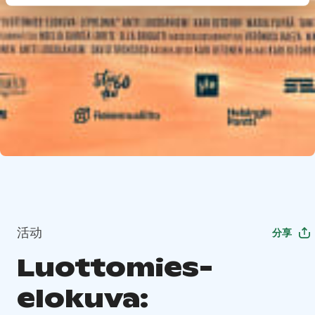
活动
分享
Luottomies-
elokuva: