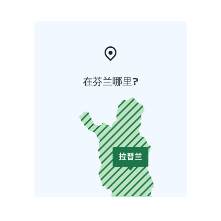
在芬兰哪里?