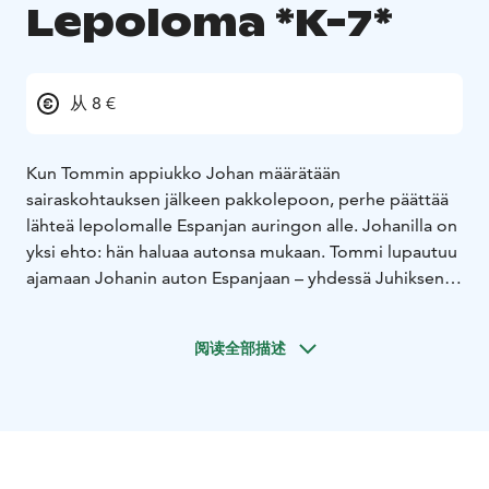
Lepoloma *K-7*
从 8 €
Kun Tommin appiukko Johan määrätään
sairaskohtauksen jälkeen pakkolepoon, perhe päättää
lähteä lepolomalle Espanjan auringon alle. Johanilla on
yksi ehto: hän haluaa autonsa mukaan. Tommi lupautuu
ajamaan Johanin auton Espanjaan – yhdessä Juhiksen
kanssa. Asiat eivät kuitenkaan mene aivan
suunnitellusti, ja kun Johanin auto varastetaan, Tommi
阅读全部描述
ja Juhis päättävät selvittää tilanteen omin avuin ja pian
sankarimme syöksyvät taas kiihtyvällä vauhdilla
katastrofista toiseen.