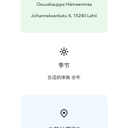
Osuuskauppa Hämeenmaa
Johanneksenkatu 4, 15240 Lahti
季节
合适的体验 全年