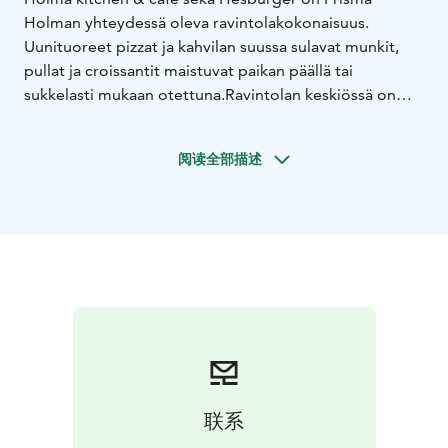
Holman yhteydessä oleva ravintolakokonaisuus.
Uunituoreet pizzat ja kahvilan suussa sulavat munkit,
pullat ja croissantit maistuvat paikan päällä tai
sukkelasti mukaan otettuna.​
Ravintolan keskiössä on
monipuolinen, herkullinen ja maistuva noutopöytä
viikon jokaisena päivänä. Arkipäivien IltaSafkis on
阅读全部描述
tarjolla Ma-Pe 15-19 ja pizzavalikoimaa unohtamatta .
Kahvilan tarjontaan kuuluu monipuolinen
erikoiskahvivalikoima. Keittiön valmistamia herkkuja voi
ostaa Prisma-myymälän puolelta kätevästi
kauppareissun yhteydessä.
联系