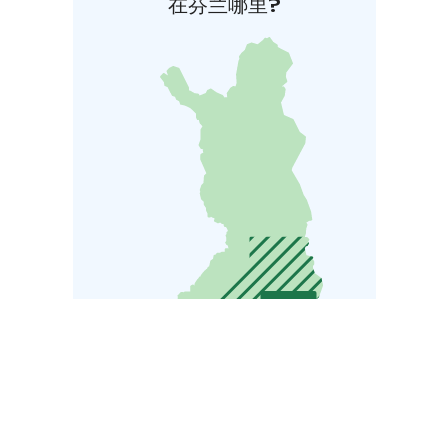
在芬兰哪里?