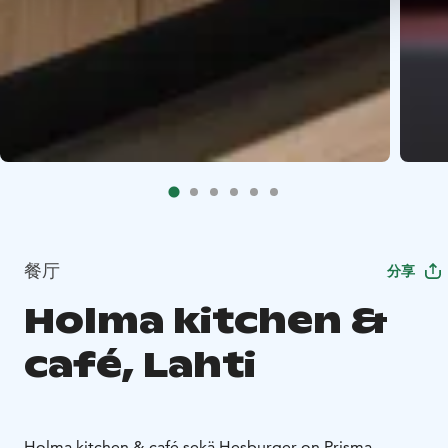
餐厅
分享
Holma kitchen &
café, Lahti
Holma kitchen & café sekä Hesburger on Prisma