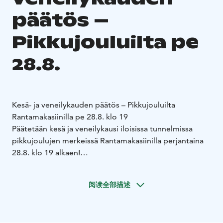
päätös –
Pikkujouluilta pe
28.8.
Kesä- ja veneilykauden päätös – Pikkujouluilta
Rantamakasiinilla pe 28.8. klo 19
Päätetään kesä ja veneilykausi iloisissa tunnelmissa
pikkujoulujen merkeissä Rantamakasiinilla perjantaina
28.8. klo 19 alkaen!
Illan kohokohtana nautitaan mehevä sika vartaassa, joka
kruunaa juhlapöydän ja tuo ripauksen perinteistä
阅读全部描述
juhlatunnelmaa kesän päätösiltaan. Luvassa on hyvää
ruokaa, rentoa yhdessäoloa ja ainutlaatuista tunnelmaa
Saimaan rannalla – sekä tietysti kesän parhaiden