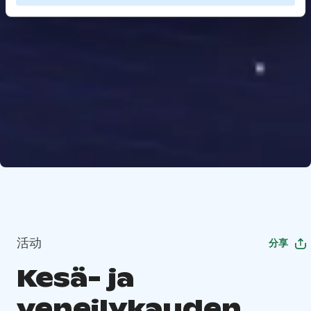
活动
分享
Kesä- ja
veneilykauden