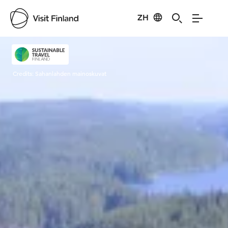
ZH
Visit Finland
Credits:
Sahanlahden mainoskuvat