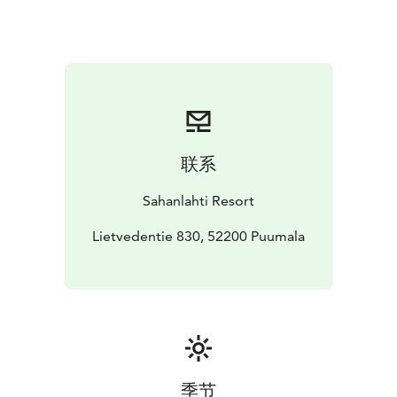
tarinoiden jakamista.
Joulupukki saapuu myös paikalle ilahduttamaan
vieraita, ja illan edetessä on luvassa myös musiikkia.
Tule mukaan päättämään kesä tyylillä ja virittäytymään
jo pikkuhiljaa joulun tunnelmaan!
Menu julkaistaan myöhemmin!
Varaukset: sales@sahanlahtiresort.fi tai 010 5083 500
Lihan ja kalan alkuperämaa Suomi.
联系
Sahanlahti Resort
Lietvedentie 830, 52200 Puumala
季节