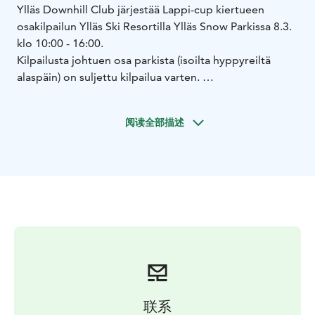
Ylläs Downhill Club järjestää Lappi-cup kiertueen
osakilpailun Ylläs Ski Resortilla Ylläs Snow Parkissa 8.3.
klo 10:00 - 16:00.
Kilpailusta johtuen osa parkista (isoilta hyppyreiltä
alaspäin) on suljettu kilpailua varten.
Alustava ohjelma:
Lauantai 8.3. SLOPESTYLE
Klo 10:00 -
11:30 kisatoimisto auki
klo 10:15 kisakokous parkin
阅读全部描述
alaosassa
klo 10:15 - 11:00 avoimet harjoitukset Mini
kids ja kids
klo 11:15 - 13:15 Mini kids ja kids Kisa runit 1
ja 2
klo 13:15 - 14:00 sheippi tauko ja vapaat
harjoitukset rookie ja pro
klo 14:00 Rookie ja pro
kisarunit 1 ja 2
klo 16:30 Palkintojenjako skipub Ala-
asema
Ilmoittautumislinkki:
https://forms.gle/qXDSLRZ82wFHVw3N8
Ennakkoilmoittautuminen alkaa torstaina 27.2.2025
ja
loppuu torstaina 6.3.2025 Klo 20:00.
Paikan päällä
ilmoittautuminen on mahdollista mutta silloin ei saa
联系
hissilippualennusta.