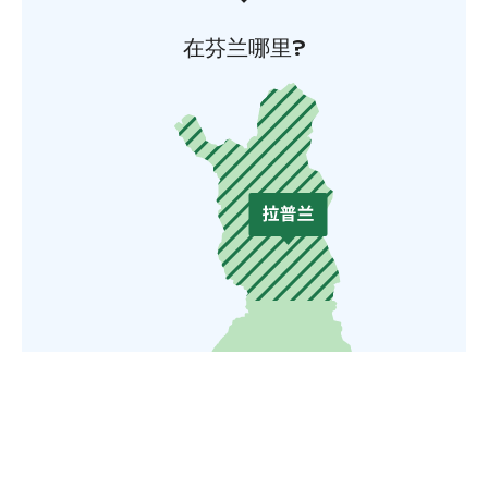
在芬兰哪里?