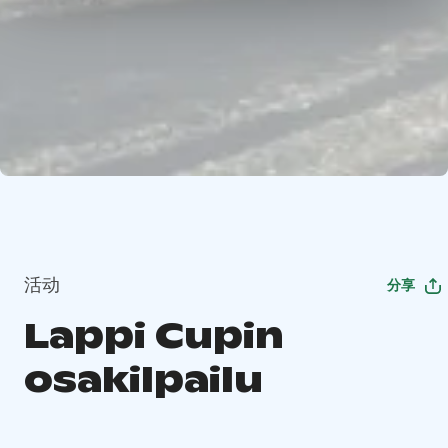
活动
分享
Lappi Cupin
osakilpailu