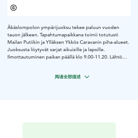
Äkäslompolon ympärijuoksu tekee paluun vuoden
tauon jälkeen. Tapahtumapaikkana toimii totutusti
Mailan Putiikin ja Ylläksen Ykkös Caravanin piha-alueet.
Juoksusta löytyvät sarjat aikuisille ja lapsille.
Ilmottautuminen paikan päällä klo 9.00-11.20. Lähtö
tapahtuu yhteislähtönä klo 12.00.
Sarjat
Naiset ja miehet 8,5 km, 15€
Naiset ja miehet 5,5
阅读全部描述
km, 15€
Lapset
Lapset
alle 16 tytöt, pojat 5,5 km, Maksuton
alle
14 tytöt, pojat 5,5 km, Maksuton
alle 12 tytöt, pojat 1,9
km, Maksuton
alle 10 tytöt, pojat 1,9 km, Maksuton
alle
8 tytöt, pojat 600 m, Maksuton
alle 6 tytöt ja pojat 600
m, Maksuton
Tervetuloa!