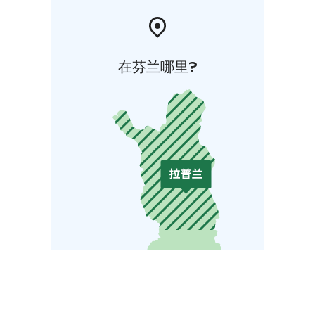
在芬兰哪里?