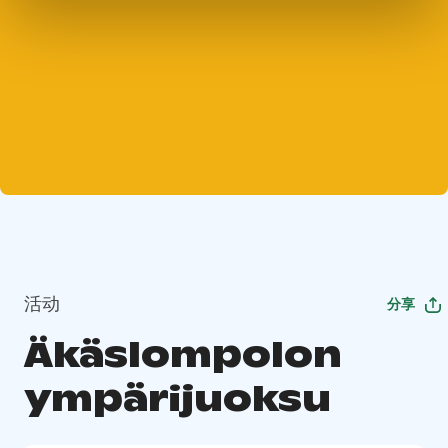
活动
分享
Äkäslompolon
ympärijuoksu