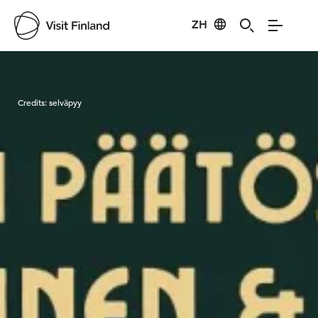
ZH
Visit Finland
Credits:
selväpyy