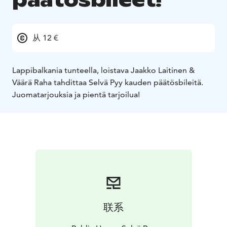
päätösbileet!
从 12 €
Lappibalkania tunteella, loistava Jaakko Laitinen &
Väärä Raha tahdittaa Selvä Pyy kauden päätösbileitä.
Juomatarjouksia ja pientä tarjoilua!
联系