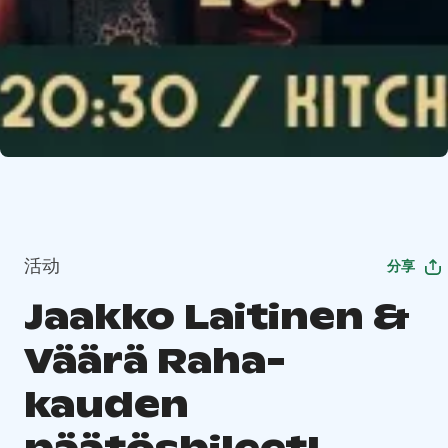
活动
分享
Jaakko Laitinen &
Väärä Raha-
kauden