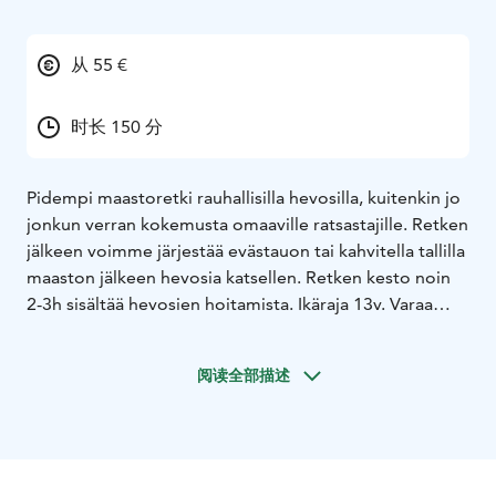
从 55 €
时长 150 分
Pidempi maastoretki rauhallisilla hevosilla, kuitenkin jo
jonkun verran kokemusta omaaville ratsastajille. Retken
jälkeen voimme järjestää evästauon tai kahvitella tallilla
maaston jälkeen hevosia katsellen. Retken kesto noin
2-3h sisältää hevosien hoitamista. Ikäraja 13v. Varaa
sähköpostista info@mjsalonen.fi
阅读全部描述