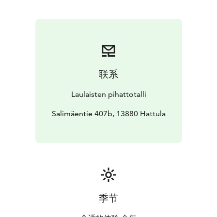
联系
Laulaisten pihattotalli
Salimäentie 407b, 13880 Hattula
季节