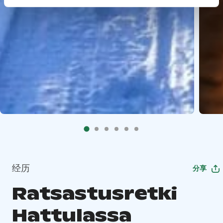
经历
分享
Ratsastusretki
Hattulassa