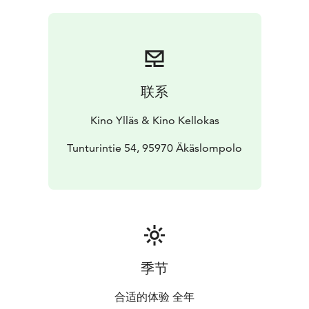
Uusien ihmisten myötä pintaan nousee kuitenkin myös
yllättäviä tunteita, eikä vapautuminen vanhoista
kaavoista olekaan niin helppoa kuin Jane kuvitteli.
Paula Korvan hurmaava esikoisohjaus kuplii energiaa ja
haastaa romanttisen komedian totutut kaavat. Elokuva
联系
pohjautuu Anna-Leena Härkösen samannimiseen
romaaniin.
Kino Ylläs & Kino Kellokas
Tunturintie 54, 95970 Äkäslompolo
季节
合适的体验 全年