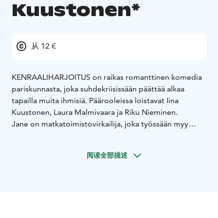
Kuustonen*
从 12 €
KENRAALIHARJOITUS on raikas romanttinen komedia
pariskunnasta, joka suhdekriisissään päättää alkaa
tapailla muita ihmisiä. Päärooleissa loistavat Iina
Kuustonen, Laura Malmivaara ja Riku Nieminen.
Jane on matkatoimistovirkailija, joka työssään myy
muille seikkailuja, mutta omassa elämässään jumittaa
turvallisissa rutiineissaan. Hänen puolisonsa Mikki on
阅读全部描述
näyttelijä, joka kamppailee uransa kanssa. Jane uskoo
suhteen olevan onnellinen — kunnes Mikki pudottaa
pommin ja ehdottaa suhteen avaamista. Vierailu
trendikkäissä, seksipositiivisissa bileissä saa kuitenkin
Janen katsomaan asioita uusin silmin, eikä ajatus
avoimesta suhteesta tunnukaan enää niin pelottavalta.