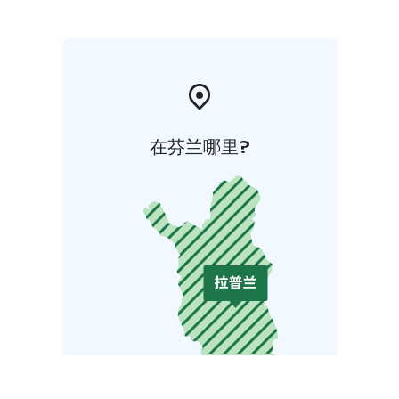
在芬兰哪里?