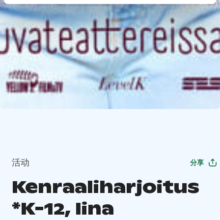
活动
分享
Kenraaliharjoitus
*K-12, Iina