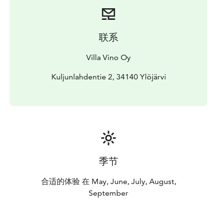
联系
Villa Vino Oy
Kuljunlahdentie 2, 34140 Ylöjärvi
季节
合适的体验 在 May, June, July, August,
September