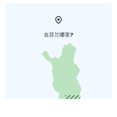
在芬兰哪里?