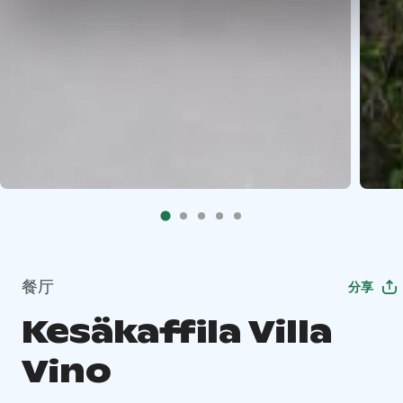
餐厅
分享
Kesäkaffila Villa
Vino