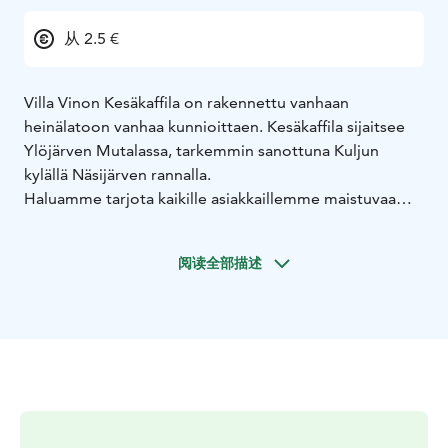
从 2.5 €
Villa Vinon Kesäkaffila on rakennettu vanhaan
heinälatoon vanhaa kunnioittaen. Kesäkaffila sijaitsee
Ylöjärven Mutalassa, tarkemmin sanottuna Kuljun
kylällä Näsijärven rannalla.
Haluamme tarjota kaikille asiakkaillemme maistuvaa
ruokaa, erityisruokavaliot huomioiden.
Heikkilän pirtti, joka lukeutuu Ylöjärven vanhimpiin
阅读全部描述
rakennuksiin, on valmistunut vuonna 1796. Pirttiin on
vapaa pääsy kaffilan aukioloaikoina. Lisäksi alueelta
löytyy satama-alue, jossa on runsaasti
vierasvenepaikkoja.