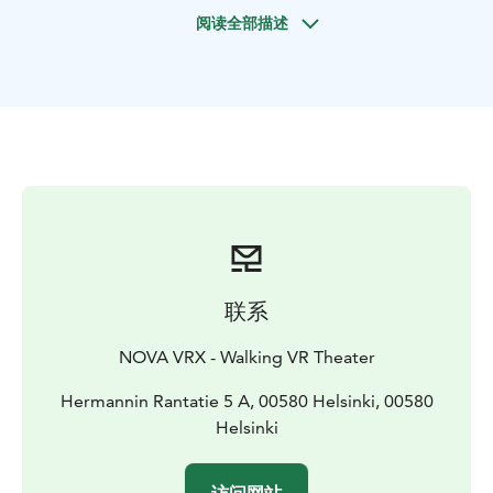
不可能谜题的神奇世界。
在360°沉浸式VR体验中，跟随
阅读全部描述
爱丽丝的旅程，感受幻想成真！
✅ 全程同步互动
✅ 安全、有趣、上手简单，适合所有人
📍 REDI购物中心二楼，卡拉萨塔马图书馆旁
非常适合朋友、家庭、情侣、公司活动及儿童（建议年龄
5岁以上）
最多4人同时体验 / 单次体验时长约25–30分钟
联系
NOVA VRX - Walking VR Theater
Hermannin Rantatie 5 A, 00580 Helsinki, 00580
Helsinki