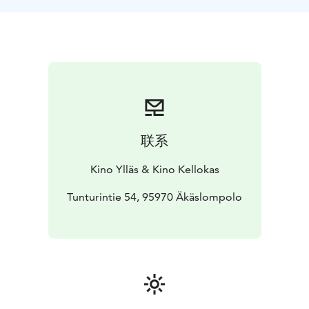
maailmansa kohtaavat, tapahtuu jotain odottamatonta:
he rakastuvat. Mutta ihmisten ja metsän asukkaiden
joutuessa törmäyskurssille vanhan sahalaitoksen
perijättären juonien seurauksena, myös Mavka ja Lucas
ajautuvat vastakkain. Voittaako rakkaus epäilyksen ja
pelon?
联系
Kino Ylläs & Kino Kellokas
Tunturintie 54, 95970 Äkäslompolo