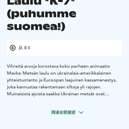
Laulu *K-7*
(puhumme
suomea!)
从 8 €
Vihreitä arvoja korostava koko perheen animaatio
Mavka: Metsän laulu on ukrainalais-amerikkalainen
yhteistuotanto ja Euroopan laajuinen kassamenestys,
joka kannustaa rakentamaan siltoja yli rajojen.
Muinaisista ajoista saakka Ukrainan metsät ovat
kätkeneet sisäänsä uskomattomia salaisuuksia ja
myyttisiä olentoja. Mavka on haltia ja metsän sielu,
阅读全部描述
jonka tehtävä on suojella metsän sydäntä kaikilta
vaaroilta, etenkin ihmisiltä. Lucas on läheisen kylän
asukas, joka haaveilee urasta muusikkona. Kun heidän