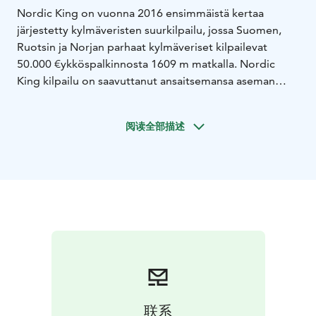
Nordic King on vuonna 2016 ensimmäistä kertaa
järjestetty kylmäveristen suurkilpailu, jossa Suomen,
Ruotsin ja Norjan parhaat kylmäveriset kilpailevat
50.000 €ykköspalkinnosta 1609 m matkalla. Nordic
King kilpailu on saavuttanut ansaitsemansa aseman
pohjoismaisessa raviurheilussa ja vakiinnuttanut
paikkansa huippuhevosten kilpailukalenterissa.
阅读全部描述
联系