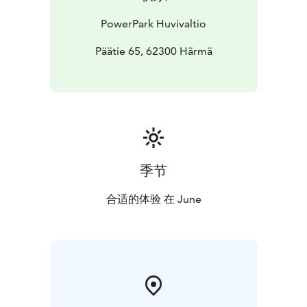
PowerPark Huvivaltio
Päätie 65, 62300 Härmä
季节
合适的体验 在 June