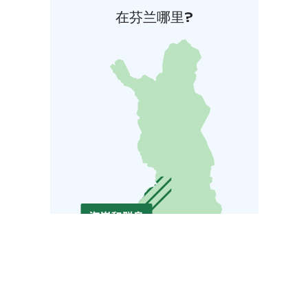
在芬兰哪里?