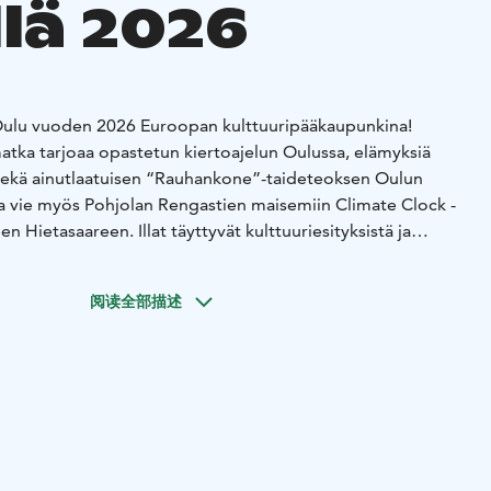
lä 2026
ulu vuoden 2026 Euroopan kulttuuripääkaupunkina!
ka tarjoaa opastetun kiertoajelun Oulussa, elämyksiä
a sekä ainutlaatuisen “Rauhankone”-taideteoksen Oulun
a vie myös Pohjolan Rengastien maisemiin Climate Clock -
een Hietasaareen. Illat täyttyvät kulttuuriesityksistä ja
sa. Matkan kruunaa Fotografiska Tallinnan valokuvataiteen
korttelissa. Ruokailut nautitaan Arctic Food Map -
阅读全部描述
en kulttuurielämys ryhmille!