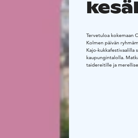
kesäl
Tervetuloa kokemaan O
Kolmen päivän ryhmämat
Kajo-kukkafestivaalill
kaupungintalolla. Matk
taidereitille ja merellis
näyttelyistä Pikisaares
näyttely Oulun Pekurin 
ravintoloissa. Täydellin