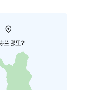
芬兰哪里?