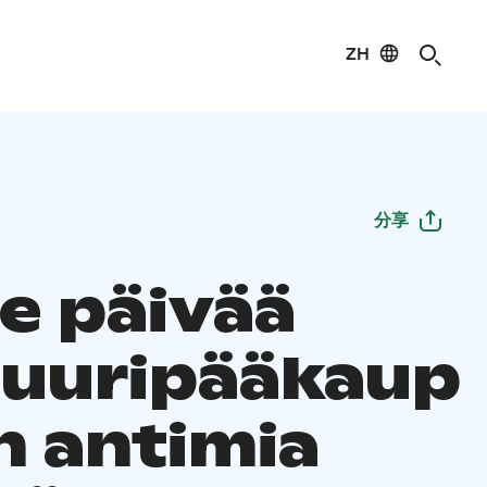
ZH
分享
e päivää
tuuripääkaup
n antimia