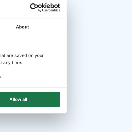
About
that are saved on your
t any time.
s
.
Allow all