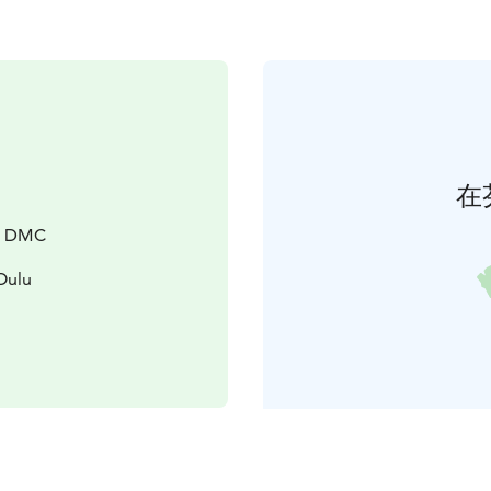
在
a DMC
Oulu