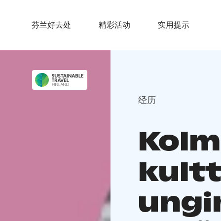
芬兰好去处
精彩活动
实用提示
经历
Kolm
kult
ungi