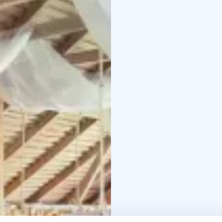
Ruokailukatos:
Lasinen 
ja neuvottelutilalle sill
Ruokailukatoksessa on i
avarat lasiseinät tekev
Täällä pääset nauttimaa
läheisyydessä on loimu