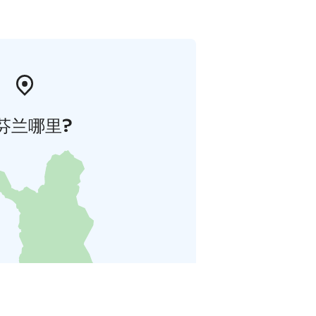
芬兰哪里?