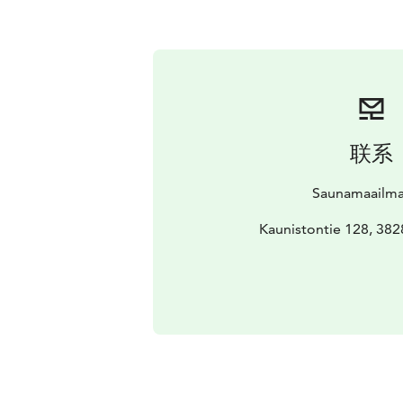
联系
Saunamaailma
Kaunistontie 128, 382