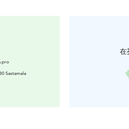
在
.pro
80 Sastamala