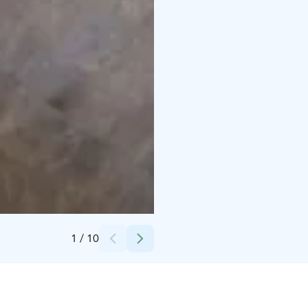
Credits:
Feelwear Oy
1
/
10