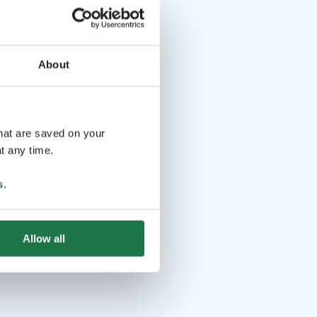
About
that are saved on your
t any time.
s
.
Allow all