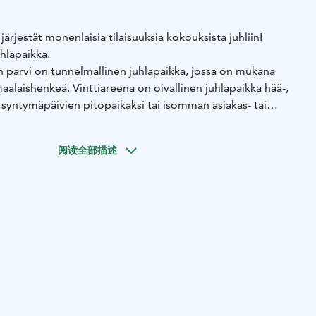
ärjestät monenlaisia tilaisuuksia kokouksista juhliin!
hlapaikka.
n parvi on tunnelmallinen juhlapaikka, jossa on mukana
maalaishenkeä. Vinttiareena on oivallinen juhlapaikka hää-,
ä syntymäpäivien pitopaikaksi tai isomman asiakas- tai
paikaksi.
llinen ohjelmalava ja ruoka- sekä juomahuollolle
阅读全部描述
ydät tuoleineen muuntuvat juhlien mukaan.
illaan 30-70 hengen juhliin.
ijaitsevat navetan alakerrassa. Parvella on lämmittimet,
s talvella.
 ja neuvottelutilat:
Suurikin juhlan aihe voi mahtua
okrata Aittaneukkarin tai Perinnesaunan oleskelutilan tai
 toisiaan olevat tilat, toinen oleskeluun ja toinen
käytettävissä ympäri vuoden.
ettu nykyaikaisine av-laitteineen ja internet-yhteyksineen ja
sille ja tiimipäiville.