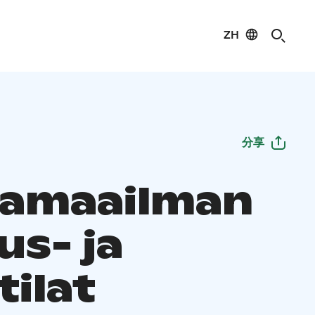
ZH
分享
amaailman
us- ja
tilat