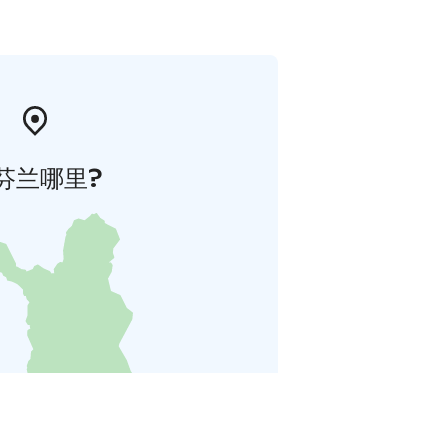
芬兰哪里?