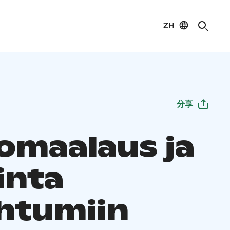
ZH
分享
omaalaus ja
inta
htumiin