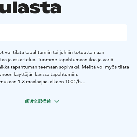
ulasta
t voi tilata tapahtumiin tai juhliin toteuttamaan
taa ja askartelua. Tuomme tapahtumaan iloa ja väriä
aikka tapahtuman teemaan sopivaksi. Meiltä voi myös tilata
koneen käyttäjän kanssa tapahtumiin.
mukaan 1-3 maalaajaa, alkaen 100€/h
agneettikalastus, Kapteeni Ketsupin keilaus, kepparirata,
tarata jne. 2. ohjaajaa 100€/h
阅读全部描述
uman teemaan sopiva tai voi yhdistää toimintaan esim.
ari askartelu. 100€/h Toimintapisteen tai kasvomaalauksen
uluin.
 + käyttäjä 150€ / ensimmäinen tunti (seuraavat tunnit
50€) + tehdyt tuotteet 1€/kpl