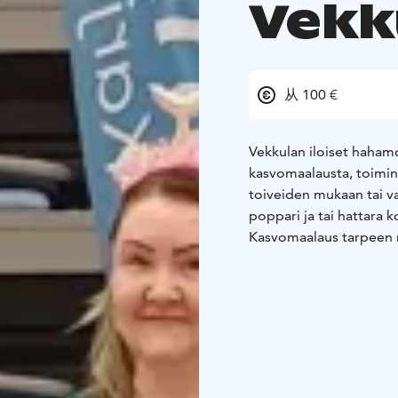
Vekk
从 100 €
Vekkulan iloiset hahamo
kasvomaalausta, toimin
toiveiden mukaan tai v
poppari ja tai hattara 
Kasvomaalaus tarpeen 
Toimintapisteet esim. m
sirkus teemainen toimin
Askartelupiste, tapaht
kepparirata + minikepp
yhteydessä materiaalik
Hattara tai popparikone