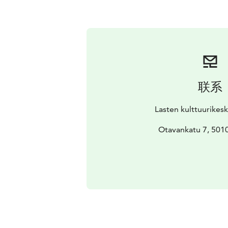
联系
Lasten kulttuurikes
Otavankatu 7, 5010