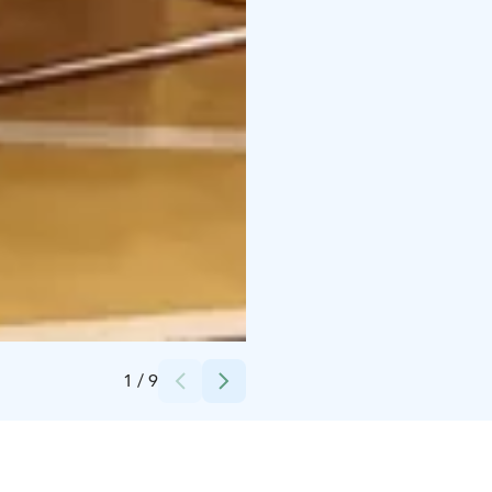
Credits:
Miisu Sammatti
1
/
9