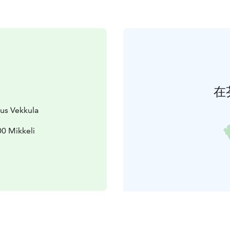
在
kus Vekkula
0 Mikkeli