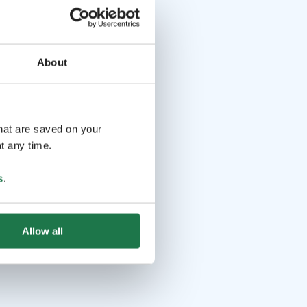
About
that are saved on your
t any time.
s
.
Allow all