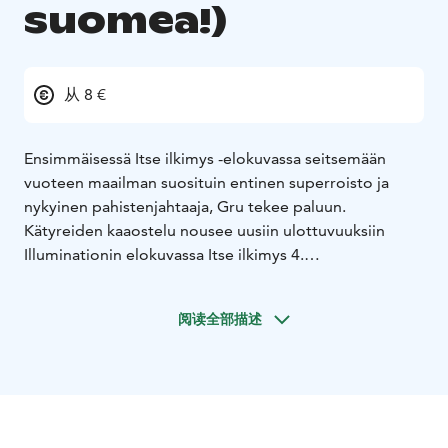
suomea!)
从 8 €
Ensimmäisessä Itse ilkimys -elokuvassa seitsemään
vuoteen maailman suosituin entinen superroisto ja
nykyinen pahistenjahtaaja, Gru tekee paluun.
Kätyreiden kaaostelu nousee uusiin ulottuvuuksiin
Illuminationin elokuvassa Itse ilkimys 4.
Illuminationin Kätyrit: Grun tarina oli kesän 2022
jättimenestys ja tuotti maailmanlaajuisesti lähes
阅读全部描述
miljardin. Nyt tämä kaikkien aikojen suurin animaatio-
franchise saa jatkoa, kun Gru, Lucy ja tyttäret Margo,
Edith ja Agnes toivottavat tervetulleeksi Gru-perheen
uuden jäsenen, Gru Juniorin, jonka aikeena on piinata
isäänsä.