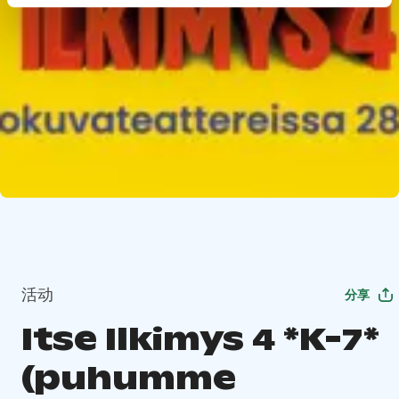
活动
分享
Itse Ilkimys 4 *K-7*
(puhumme