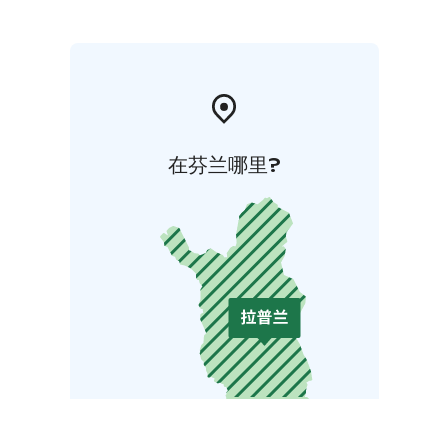
在芬兰哪里?