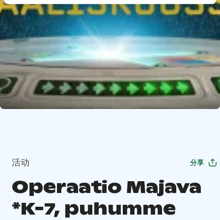
活动
分享
Operaatio Majava
*K-7, puhumme