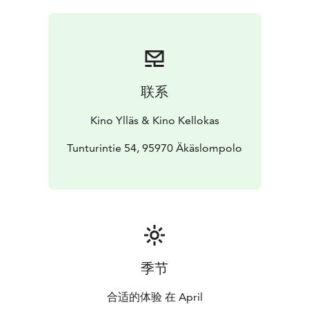
tavoitteleva poliitikko. Jerryn moitteettomasti
muotoillun kuontalon alla on yhtä sliipatulla julkikuvalla
varustettu persoona, jolta palaa hermo, kun vastaan
asettuu ainoa asia, joka ei ole hänen hallittavissaan:
Mabel. Elokuvan on ohjannut Daniel Chong (We Bare
联系
Bears), tuottanut Nicole Paradis Grindle (Ihmeperhe 2)
ja musiikista vastaa elokuvasäveltäjä Mark
Kino Ylläs & Kino Kellokas
Mothersbaugh (Thor: Ragnarök).
Tunturintie 54, 95970 Äkäslompolo
季节
合适的体验 在 April