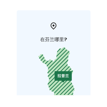
在芬兰哪里?