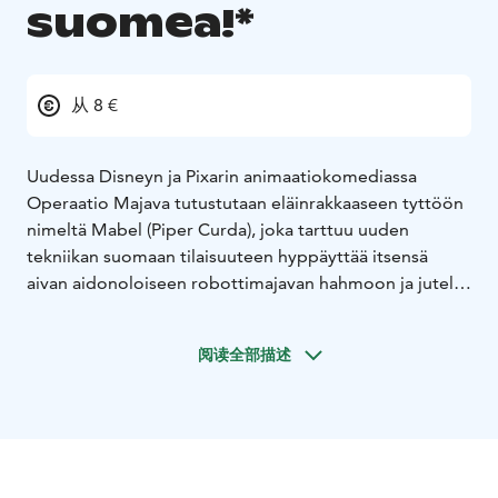
suomea!*
从 8 €
Uudessa Disneyn ja Pixarin animaatiokomediassa
Operaatio Majava tutustutaan eläinrakkaaseen tyttöön
nimeltä Mabel (Piper Curda), joka tarttuu uuden
tekniikan suomaan tilaisuuteen hyppäyttää itsensä
aivan aidonoloiseen robottimajavan hahmoon ja jutella
suoraan eläinten kanssa. Mullistavan teknologian avulla
Mabel saa selville eläinmaailman arvoituksia, joita ei
阅读全部描述
olisi voinut kuvitellakaan. Elokuvan Operaatio Majava
ääninä kuullaan Bobby Moynihan, joka on kuningas
George, loputtoman optimistinen, lempeä ja leppoisa
majava, joka toimii lammen johtajana ja nisäkkäiden
kuninkaana. Jon Hamm taas on pormestari Jerry,
Majavalan pormestarinvaaleissa uudelleenvalintaa