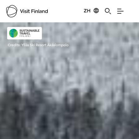
ZH
Visit Finland
Credits:
Ylläs Ski Resort Äkäslompolo