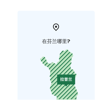
在芬兰哪里?