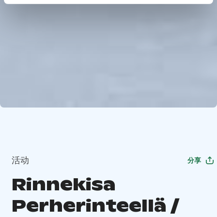
活动
分享
Rinnekisa
Perherinteellä /