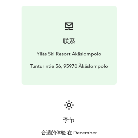
联系
Ylläs Ski Resort Äkäslompolo
Tunturintie 56, 95970 Äkäslompolo
季节
合适的体验 在 December