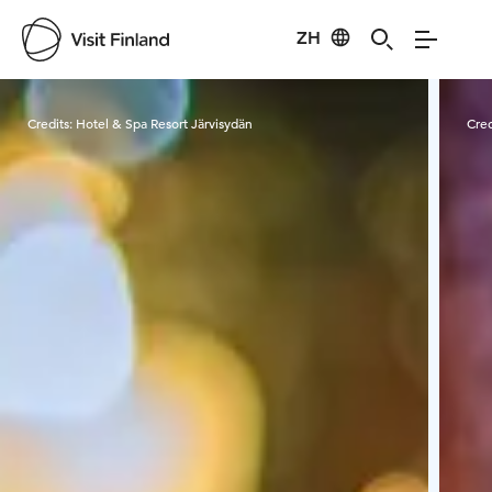
ZH
Visit Finland
Credits:
Hotel & Spa Resort Järvisydän
Cred