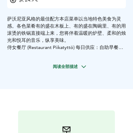
萨沃尼亚风格的最佳配方
本店菜单以当地特色美食为灵
感。各色菜肴有的盛在木板上、有的盛在陶碗里、有的用
滚烫的铁锅直接端上来，您将伴着温暖的炉壁、柔和的烛
光和悦耳的音乐，纵享美味。
侍女餐厅 (Restaurant Piikatyttö) 每日供应：
自助早餐
自
助午餐
驳船酒吧菜肴
芬兰式火锅套餐（共 3 道菜）
芬兰式火锅单点
这家酒馆餐厅，每个季节均提供两种不同
阅读全部描述
的芬兰式火锅菜单。菜单 1 在奇数天适用，菜单 2 在偶
数天适用。菜单将根据季节作出相应变化，每年变更五
次。建议您提前预定。