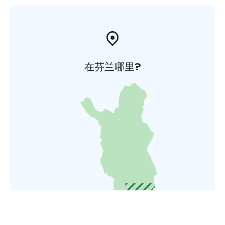
在芬兰哪里?