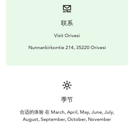
Reitin alkuosa on esteetön ensimmäiselle laavulle
saakka. Muilta osin reitti on kivikkoinen ja juurakkoinen
ja osittain erittäin haastava kulkea.
联系
Ei talvikunnossapitoa.
Visit Orivesi
Nunnankirkontie 214, 35220 Orivesi
季节
合适的体验 在 March, April, May, June, July,
August, September, October, November