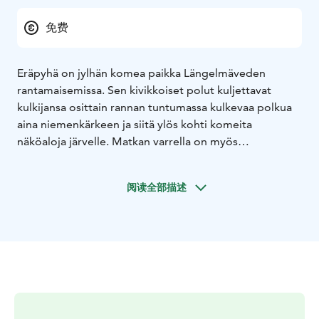
免费
Eräpyhä on jylhän komea paikka Längelmäveden
rantamaisemissa. Sen kivikkoiset polut kuljettavat
kulkijansa osittain rannan tuntumassa kulkevaa polkua
aina niemenkärkeen ja siitä ylös kohti komeita
näköaloja järvelle. Matkan varrella on myös
Nunnankirkko, joka on muinainen uhripaikka. Niemen
kärjestä näet järvellä olevan, erikoisen näköisen
阅读全部描述
merimerkin, joka muistuttaa daavidin tähteä. Merkki on
aiheuttanut pohdintoja ja ihmetystä, mutta
edelleenkään ei tiedetä, miksi se on saanut tähden
ulkomuodon. Yksi arvelu on, että lahdelta aukeaa
viiteen suuntaan vesireitit ja viisisakarainen tähti on
merkkinä siitä. Tämä paikka huokuu historiaa ja
tarinoita. Samalla se on rauhan tyyssija ja
auringonlaskujen aitiopaikka.