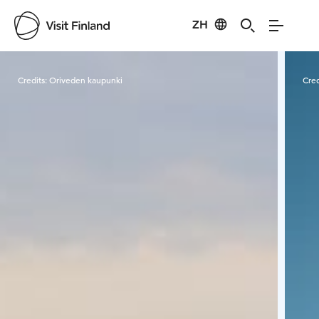
ZH
Visit Finland
Credits:
Oriveden kaupunki
Cred