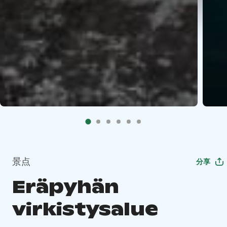
景点
分享
Eräpyhän
virkistysalue