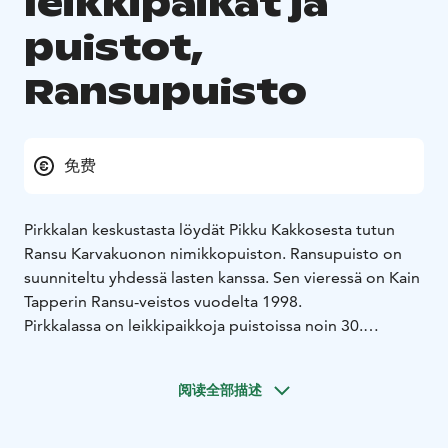
leikkipaikat ja
puistot,
Ransupuisto
免费
Pirkkalan keskustasta löydät Pikku Kakkosesta tutun
Ransu Karvakuonon nimikkopuiston. Ransupuisto on
suunniteltu yhdessä lasten kanssa. Sen vieressä on Kain
Tapperin Ransu-veistos vuodelta 1998.
Pirkkalassa on leikkipaikkoja puistoissa noin 30.
Puistojen leikkipaikat ovat vapaasti käytettävissä.
Kunnan leikkipuistoissa ei ole talvikunnossapitoa.
阅读全部描述