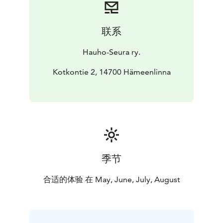
sijaitsee vuonna 1818 rakennetussa
lainajyvämakasiinissa, joka itsessään on osa paikallista
historiaa. Rakennuksen ulkoseinässä on edelleen
联系
nähtävissä vuoden 1918 taisteluiden jälkiä.
• Kotkon
ulkomuseoalueen läheisyys: Aivan Hauhon
Hauho-Seura ry.
esinemuseon vieressä sijaitsee Kotkon ulkomuseoalue,
joka esittelee 1800-luvun maalaiselämää. Museot
Kotkontie 2, 14700 Hämeenlinna
sijaitsevat lyhyen kävelymatkan päässä toisistaan, joten
ne on helppo yhdistää samaan vierailuun.
Museossa
voit nähdä:
• Vanhoja talonpoikaisesineitä
•
Kirkkomaalari Korlerin lehterimaalauksia
• Kirkollisia
esineitä
• Esineiden kertomaa sisällissodan ajasta
Hauhon seudulla
• Katsauksen paikalliseen
historiaan
Kenelle museo sopii?
Hauhon esinemuseo
季节
sopii kaikille historiasta, kulttuurista ja perinteistä
kiinnostuneille. Se on erityisen mielenkiintoinen kohde
合适的体验 在 May, June, July, August
lapsiperheille ja koululaisille, sillä museon esineet
tuovat historian lähelle ja konkreettiseksi.