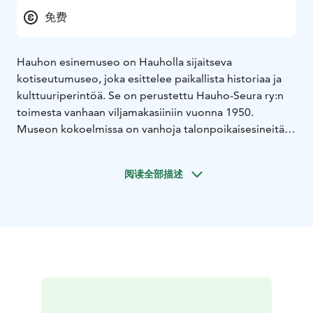
免费
Hauhon esinemuseo on Hauholla sijaitseva
kotiseutumuseo, joka esittelee paikallista historiaa ja
kulttuuriperintöä. Se on perustettu Hauho-Seura ry:n
toimesta vanhaan viljamakasiiniin vuonna 1950.
Museon kokoelmissa on vanhoja talonpoikaisesineitä,
mutta sieltä löytyy myös muuta mielenkiintoista
nähtävää.
Museon erityispiirteitä:
• Monipuoliset
阅读全部描述
kokoelmat: Museossa on laaja kokoelma vanhoja
esineitä, jotka kertovat entisajan elämästä maaseudulla.
Esillä on muun muassa maataloustyökaluja, kodin
esineitä, tekstiilejä ja käsitöitä.
• Kirkkomuseo-osasto:
Museon yläkerrassa on kirkkomuseo-osasto, jossa on
esillä muun muassa sotamies Jonas Erik Korlerin
vuonna 1772 maalaamia Hauhon kirkon
lehterimaalauksia.
• Historiallinen rakennus: Museo