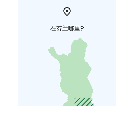
在芬兰哪里?