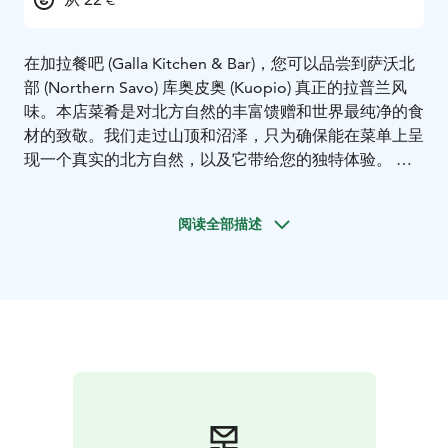
在加拉餐吧 (Galla Kitchen & Bar)，您可以品尝到萨沃北
部 (Northern Savo) 库奥皮奥 (Kuopio) 真正的拉普兰风
味。本店菜肴是对北方自然的丰富馈赠和世界最纯净的食
材的致敬。我们走过山顶和沼泽，只为确保能在菜单上呈
现一个真实的北方自然，以及它带给您的独特体验。
加拉餐吧位于库奥皮奥拉普兰酒店 (Lapland Hotels
Kuopio) 内，为酒店供应早晚餐，还可为团队提供聚会
阅读全部描述
室。