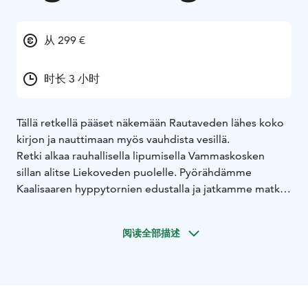
从 299 €
时长 3 小时
Tällä retkellä pääset näkemään Rautaveden lähes koko
kirjon ja nauttimaan myös vauhdista vesillä.
Retki alkaa rauhallisella lipumisella Vammaskosken
sillan alitse Liekoveden puolelle. Pyörähdämme
Kaalisaaren hyppytornien edustalla ja jatkamme matkaa
takaisin Rautaveden puolelle. Vammalan kaupunkia
ehtii ihastelemaan hitaasta vauhdista lipuessamme
阅读全部描述
kohti Tyrvään Pyhän Olavin kirkkoa.
Kirkon jäätyä taaksemme on aika nauttia vauhdin
hurmasta vesillä. Kiihdytämme veneen liukuun ja
alamme kiitämään Rautaveden selkää. Vauhdista on
aikaa katsella Rautaveden uljasta vesistöä. Pian