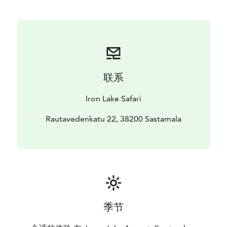
saavummekin jo Ellivuoren edustalle, jolloin on aika
tiputtaa vauhtia ja alkaa tutkimaan Ellivuoren
ympäristön vesistöä.
Lipuessamme kohti Hiedanvuolletta alitamme
Ellivuoren sillan. Kohta oikealla näemme Eliivuoren
päärinteet. Kurvataan vasemmalle ja jatketaan matkaa
联系
kohti Kiuralan siltaa. Kiuralan ja Kirkkovuolteen
maisemat ovat upeineen mökkeineen mykistäviä.
Iron Lake Safari
Palattuamme Ellivuoren edustalle on aika huilata tovi
parkissa kellutellen ja pullakahvit nauttien. Tauon
Rautavedenkatu 22, 38200 Sastamala
jälkeen on aika nauttia taas hetki vauhdista ja aloittaa
siirtymä takaisin keskustan suuntaan. Loppumatkasta
on vielä aikaa hiljentää ja nauttia kesäisestä
Vammalasta.
季节