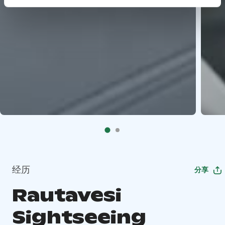
经历
分享
Rautavesi
Sightseeing