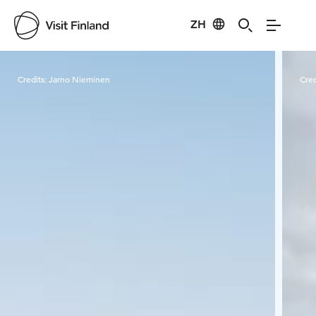
ZH
Visit Finland
Credits:
Jarno Nieminen
Cred