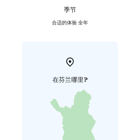
että sinun tarvitsee osata piirtää. Kurssityön saat
mukaan kurssin päätyttyä.
季节
Kurssimme sopii kaikille, riippumatta aiemmasta
kokemuksesta tai taustasta. Saat henkilökohtaista
合适的体验 全年
ohjausta ja palautetta ammattitaitoiselta opettajalta,
mikä takaa että kenenkään canvas ei varmasti jää
tyhjäksi. Kaikki tarvikkeet odottavat sinua valmiina,
joten sinun tarvitsee vain saapua paikalle ja nauttia
arjen irtiotosta.
Kurssin alaikärajana pidetään 10 vuoden ikää, ja voit
tilata sen vaikka synttäriohjelmaksi, jolloin voimme
在芬兰哪里?
tiivistää kurssin jopa yhteen tuntiin.