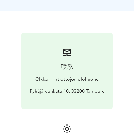
Akryylimaalauskurssi on myös loistava
ohjelmavaihtoehto elämyspäivään, polttareihin tai
vaikka babyshowereihin.
Akryylimaalaus on maalaustekniikka, jossa käytetään
akryylivärejä — nopeasti kuivuvia ja vesipohjaisia
maaleja, jotka koostuvat pigmentistä ja
akryylipolymeeristä. Akryylimaalit ovat suosittuja
taiteilijoiden keskuudessa niiden monipuolisuuden,
kirkkaiden värien ja nopean kuivumisajan vuoksi.
联系
Akryylimaalauskurssimme sisältää paljon tietoa, jonka
avulla vältät suurimmat sudenkuopat. Saat tietoa mm.
Olkkari - Irtiottojen olohuone
värien hallinnasta ja eri tekniikoista. Opit käyttämään
erilaisia maalaustekniikoita, kuten kerrostamista, märkä
Pyhäjärvenkatu 10, 33200 Tampere
märälle -tekniikkaa ja tekstuurin luomista. Kurssi sisältää
myös inspiroivia harjoituksia, jotka auttavat sinua
löytämään oman taiteellisen ilmaisusi ja kehittämään
persoonallista tyyliäsi. Kurssilla maalaamme
harjoitustyötä, jossa nämä kaikki tulevat tutuksi ilman