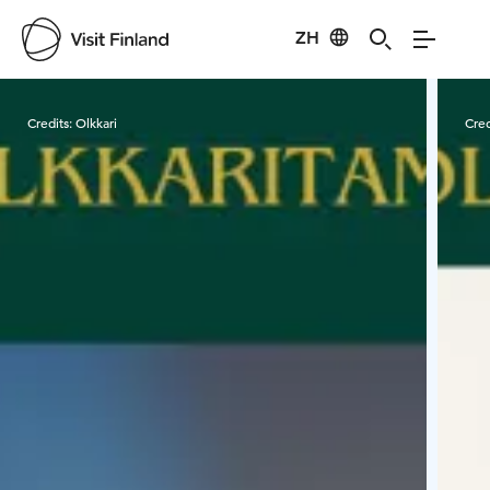
ZH
Visit Finland
Credits:
Olkkari
Cred