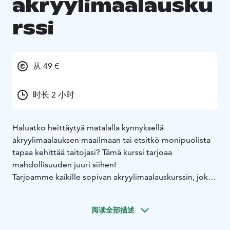
akryylimaalausku
rssi
从 49 €
时长 2 小时
Haluatko heittäytyä matalalla kynnyksellä
akryylimaalauksen maailmaan tai etsitkö monipuolista
tapaa kehittää taitojasi? Tämä kurssi tarjoaa
mahdollisuuden juuri siihen!
Tarjoamme kaikille sopivan akryylimaalauskurssin, joka
sopii niin aloittelijoille kuin kokeneemmillekin
taiteilijoille. Kurssimme on suunniteltu auttamaan sinua
阅读全部描述
löytämään oma tyylisi ja vahvistamaan teknisiä taitojasi
akryylimaalauksen saloissa.