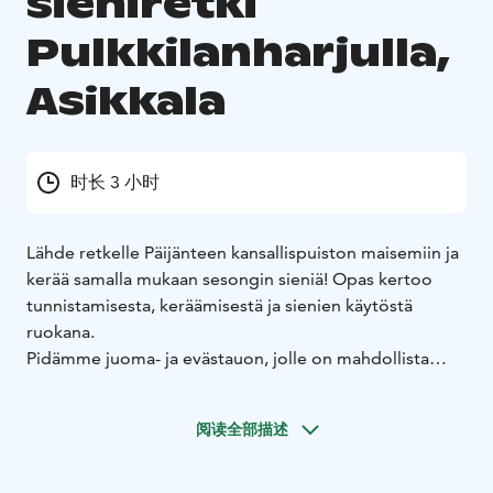
sieniretki
Pulkkilanharjulla,
Asikkala
时长 3 小时
Lähde retkelle Päijänteen kansallispuiston maisemiin ja
kerää samalla mukaan sesongin sieniä! Opas kertoo
tunnistamisesta, keräämisestä ja sienien käytöstä
ruokana.
Pidämme juoma- ja evästauon, jolle on mahdollista
järjestää pieniä maistiaisia sieniruoista. Tauolla kuulet
myös, mitkä piirteet tekevät Pulkkilanharjusta
阅读全部描述
arvokkaan Salpausselkä Geopark -kohteen.
Retkellä kuljetaan vaihtelevassa harjumaastossa. Kesto
on kolme tuntia.