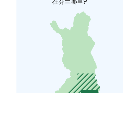
在芬兰哪里?