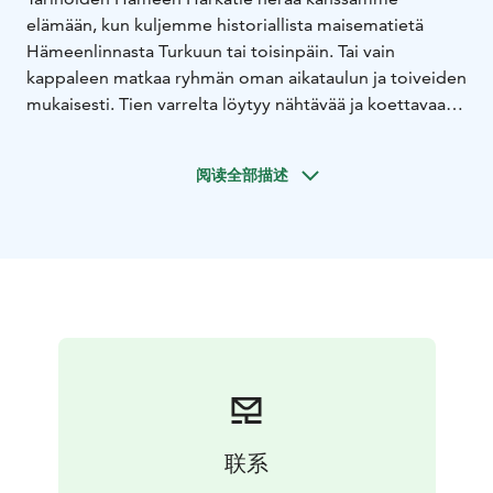
elämään, kun kuljemme historiallista maisematietä
Hämeenlinnasta Turkuun tai toisinpäin. Tai vain
kappaleen matkaa ryhmän oman aikataulun ja toiveiden
mukaisesti. Tien varrelta löytyy nähtävää ja koettavaa.
Myös ruokailu- ja kahvipaikat ovat käytettävissänne
varauksesta.
Hämeen Härkätie on yksi Suomen
阅读全部描述
vanhimpia historiallisia teitä. Aikoinaan 162 kilometrin
matkaa Turusta Hämeenlinnaan on taitettu hevosilla tai
jalan. Tie yhdistää monta mielenkiintoista kohdetta
kuten Rengon keskiaikaisen kirkon, Portaan
Nahkurinverstaan museon ja Tammelan Kaukolanharjun
näkötornista avautuvat hienot maisemat.
Opastuksen
kesto sopimuksen mukaan. Opastushinnat voimassa
olevan hinnaston mukaan.
联系