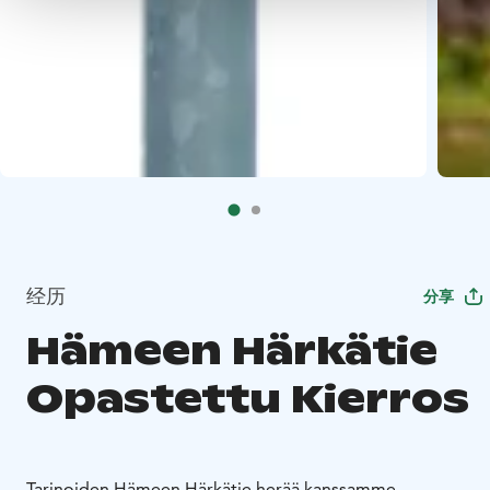
经历
分享
Hämeen Härkätie
Opastettu Kierros
Tarinoiden Hämeen Härkätie herää kanssamme