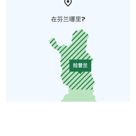
在芬兰哪里?