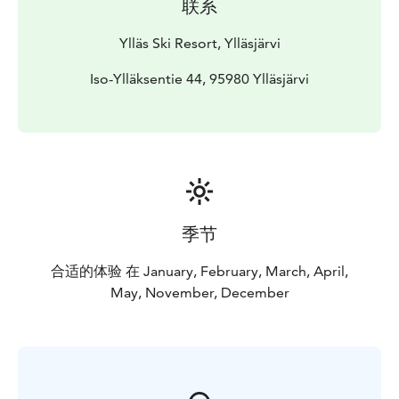
联系
Ylläs Ski Resort, Ylläsjärvi
Iso-Ylläksentie 44, 95980 Ylläsjärvi
季节
合适的体验 在 January, February, March, April,
May, November, December