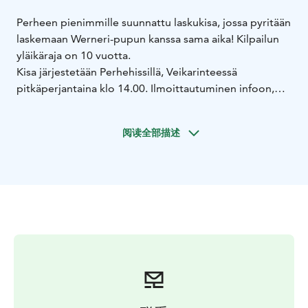
Perheen pienimmille suunnattu laskukisa, jossa pyritään
laskemaan Werneri-pupun kanssa sama aika! Kilpailun
yläikäraja on 10 vuotta.
Kisa järjestetään Perhehissillä, Veikarinteessä
pitkäperjantaina klo 14.00. Ilmoittautuminen infoon,
Taiga-rakennuksen alakertaan klo 13.30 mennessä.
Werneri laskee radan ensimmäisenä, jonka jälkeen
阅读全部描述
kaikki muut pyrkivät laskemaan mahdollisimman lähelle
Wernerin aikaa. Lähimmäksi Wernerin aikaa laskenut
voittaa.
Kilpailu on helppo ja sopii pienille lapsille. Kilpailu on
maksuton. Osallistujalla tulee olla voimassaoleva
hissilippu ja välineet. (Alle 6-vuotiaat huoltajan seurassa
laskevat lapset eivät tarvitse lippua)
Kisa on hyvä treenilasku lauantain Hyvä Puikka-kisaa
varten! Tervetuloa!