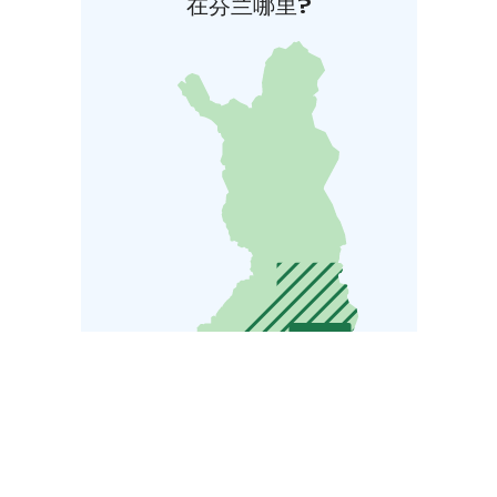
在芬兰哪里?