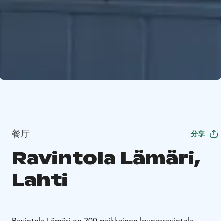
餐厅
分享
Ravintola Lämäri,
Lahti
Ravintola Lämäri on 200-paikkainen lounasravintola