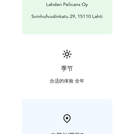
Lahden Pelicans Oy
Svinhufvudinkatu 29, 15110 Lahti
季节
合适的体验 全年