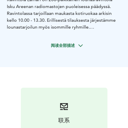
Isku Areenan radiomastojen puoleisessa päädyssä.
Ravintolassa tarjoillaan maukasta kotiruokaa arkisin
kello 10.00 - 13.30. Erillisestä tilauksesta järjestämme
lounastarjoilun myös isommille ryhmille.
Hyvin pysäköintitilaa heti ravintolan edessä. Lahden
urheilukeskus ja mäkyppytornit sijaitsevat ravintolan
阅读全部描述
läheisyydessä.
Lounaaseen sisältyy vesi, mehu, kotikalja, kahvi sekä
suussa sulava ja päivittäin vaihtuva jälkiruoka.
Lounaan hinta 13,00€, kausikortilla 12,00€.
Lämärin
lounas myös Take Awayna. Ajantasaiset ruokalistat
löydät verkkosivuiltamme.
联系