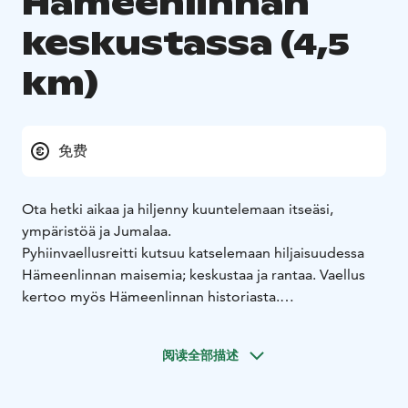
Hämeenlinnan
keskustassa (4,5
km)
免费
Ota hetki aikaa ja hiljenny kuuntelemaan itseäsi,
ympäristöä ja Jumalaa.
Pyhiinvaellusreitti kutsuu katselemaan hiljaisuudessa
Hämeenlinnan maisemia; keskustaa ja rantaa. Vaellus
kertoo myös Hämeenlinnan historiasta.
Pyhiinvaellus on ikivanha mutta samalla ajassa elävä
perinne. Kautta aikojen ihmiset ovat kaivanneet pyhille
阅读全部描述
paikoille ja tehneet matkoja niille. Matkalle motiivit ja
merkitykset antaa vaeltaja itse.
Tämä vaellusreitti haastaa vaeltajaansa katselemaan