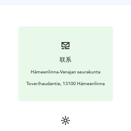
omaa elämäänsä uusin silmin. Missä itse olet juuri nyt?
Missä kaipaat suvantoa ja suojaa? Missä elämäsi kulkee
uuteen suuntaan?
Hiljainen pyhiinvaellus alkaa Hämeenlinnan vanhan
kirkon paikalta ja päättyy Hämeenlinnan kirkolle
suihkulähteelle. Jos Hämeenlinnan kirkko on auki, voit
myös pistäytyä siellä ja hengähtää hetken.
Pyhiinvaelluksen voit tehdä omatoimisesti Google
联系
Maps -mobiilisovelluksen avulla. Sovellukseen on
merkitty reitti ja sen varrella olevat pysähdyspaikat,
Hämeenlinna-Vanajan seurakunta
jotka sisältävät tietoa kohteista, mietiskelytekstejä,
virikkeitä ja rukouksen aiheita.
Toverihaudantie, 13100 Hämeenlinna
Matkan kokonaispituus on noin 4,5 kilometriä.