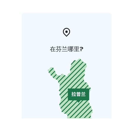
luonnonsuojelun teemoihin.
Avajaisiin ja näyttelyyn kahvion aukioloaikana vapaa
pääsy.
在芬兰哪里?