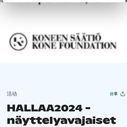
活动
分享
HALLAA2024 -
näyttelyavajaiset