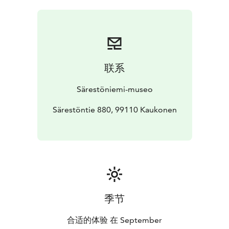
kirjontakuvioista on vain harsinlangalla luonnosteltuja
vihjaten siihen, ettei kaivoshanke toteudu.
Esillä on teossarja Hannukaisen kaivoshanke, 2023,
jossa on seuraavat osat:
Pakasaivon suojeltu
pihlaja
Vaaran merkeille jäi liian vähän tilaa
Suunnitelma
联系
ei valmistunut
Epävarmuus
Näyttelyn avajaiset Särestössä tiistaina 3.9.2024 klo 16
Särestöniemi-museo
alkaen.
Avajaisohjelmassa performanssi:
Särestöntie 880, 99110 Kaukonen
Tommi Yläjoki ja Maria
Huhmarniemi, Kaivurin kivi kohtaa Reidarin
Kaivurin kivi on taiteilija Tommi Yläjoen ja Maria
Huhmarniemen performanssi, joka tarkastelee ihmisen
ja muun luonnon suhdetta ekokriisien ja ylikulutuksen
aikakaudella. Performanssissa mies kamppailee itsensä
ja kiven kanssa. Mies ei tiedä mitä kivelle tekisi: tulisiko
hänen hoivata kiveä vai näyttää kivelle omat voimansa.
季节
Performanssin liittyy Huhmarniemen monologi, jossa
puhe kaivoshankkeiden riskeistä nivoutuu pohjoisen
合适的体验 在 September