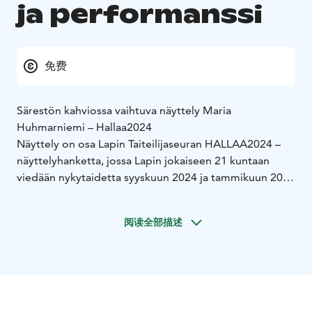
ja performanssi
免费
Särestön kahviossa vaihtuva näyttely
Maria
Huhmarniemi – Hallaa2024
Näyttely on osa Lapin Taiteilijaseuran HALLAA2024 –
näyttelyhanketta, jossa Lapin jokaiseen 21 kuntaan
viedään nykytaidetta syyskuun 2024 ja tammikuun 2025
välisenä aikana.
Lisätiedot hankkeesta:
https://www.lapintaiteilijaseura.fi/hallaa/
阅读全部描述
Särestöniemi-museon kahviossa esillä oleva teos
kommentoi rautamalmikaivossuunnitelmaa
Hannukaisen kylään, kansallispuiston
tunturimaisemaan: yöauringon, kynttiläkuusten, hillojen
ja tattien maille. Suojelun ja vaaran merkit kehystävät
kuva-aiheita kuten peittokirjonnoissa perinteisesti. Osa