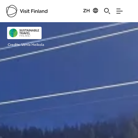
ZH
Visit Finland
Credits:
Venla Heikola