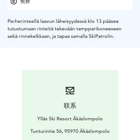
免费
Perherinteellä laavun läheisyydessä klo 13 pääsee
tutustumaan rinteitä tekevään tampparikoneeseen
sekä rinnekelkkaan, ja tapaa samalla SkiPatrolin.
联系
Ylläs Ski Resort Äkäslompolo
Tunturintie 56, 95970 Äkäslompolo