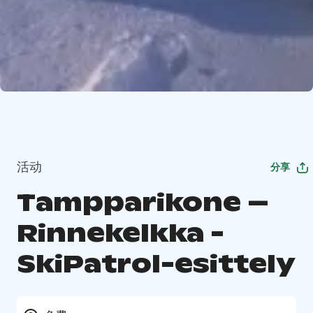
活动
分享
Tampparikone –
Rinnekelkka -
SkiPatrol-esittely