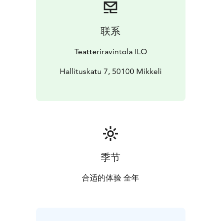
HENKILÖKOHTAISTA on hauska, rohkea ja terävä
matka ylisukupolvisiin taakkoihin ja siihen, miten
kohtelemme paitsi itseämme myös toisiamme sekä
联系
muita lajeja. Pitäisikö selfieden sijasta katsoa peiliin ja
kysyä, millaisessa maailmassa haluamme elää? Mitä
Teatteriravintola ILO
tämän ajan ihmisistä ajatellaan, kun meitä joskus
kaivetaan fossiileina esiin?
Hallituskatu 7, 50100 Mikkeli
HENKILÖKOHTAISTA tarjoaa hilpeitä oivalluksia,
rosoista huumoria ja ajatuksia, jotka jäävät hiertämään
ja mietityttämään. Siksi se osuu niin sydämeen kuin
kylkiluihinkin. Tämä ei ole pelkkää stand upia – tämä on
HENKILÖKOHTAISTA.
Teatteriravintola ILO esittää:
La 10.10.2026 HENKILÖKOHTAISTA - JUKKA
季节
RASILA
Klo 13 Pelkkä esitys
Klo 18 Show & Dinner
Käsikirjoitus: Jukka ja Mirva Rasila
合适的体验 全年
Lavalla: Jukka Rasila