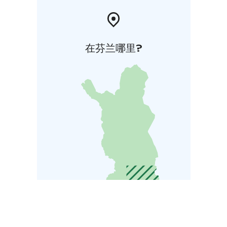
在芬兰哪里?