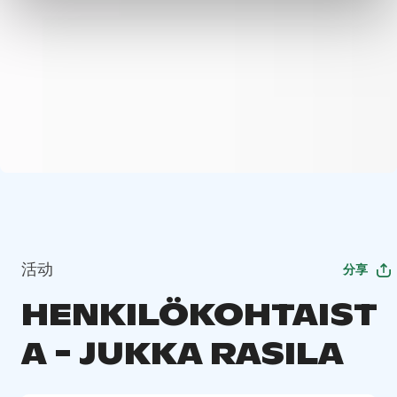
活动
分享
HENKILÖKOHTAIST
A - JUKKA RASILA