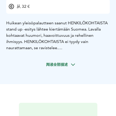
从 32 €
Huikean yleisöpalautteen saanut HENKILÖKOHTAISTA
stand up -esitys lähtee kiertämään Suomea. Lavalla
kohtaavat huumori, haavoittuvuus ja rehellinen
ihmisyys. HENKILÖKOHTAISTA ei tyydy vain
naurattamaan, se ravistelee.
”Tämä esitys on timanttia ja muuttaa ihmisiä. Käykää
kokemassa tämä.”
阅读全部描述
Miten samaan tarinaan voivat liittyä viimeinen pisara,
kaksi koiraa, 300 000 savuketta ja tulevaisuuden
arkeologit. Entä mitä merkitsevät jumalallinen
väliintulo, kivesliivit, Minna Canth ja Avara luonto, kun
ne nivoutuvat yhteen keskustelussa tasa-arvosta,
vallasta ja siitä, miten opitut roolit meitä ohjaavat?
”Kävin katsomassa Rasilan mykistävän esityksen, joka
kosketti monella tasolla.”