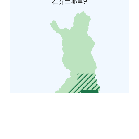
在芬兰哪里?