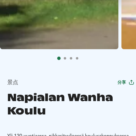
景点
分享
Napialan Wanha
Koulu
Yli 120-vuotiaassa, nikkarityylisessä koulurakennuksessa