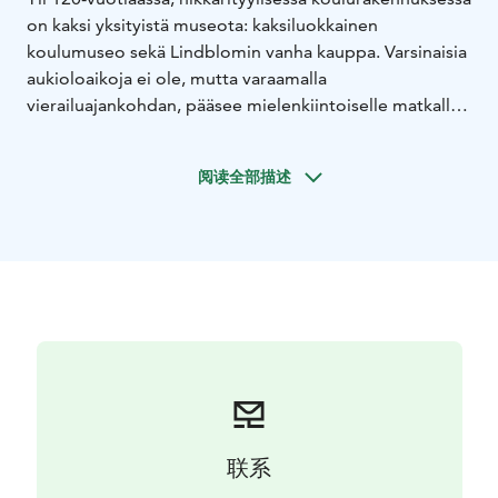
on kaksi yksityistä museota: kaksiluokkainen
koulumuseo sekä Lindblomin vanha kauppa. Varsinaisia
aukioloaikoja ei ole, mutta varaamalla
vierailuajankohdan, pääsee mielenkiintoiselle matkalle
muistoihin ja elämyksiin. Koulumuseossa voi tutustua
laajaan, opastettuun koulukirja ja -tarvikevalikoimaan ja
阅读全部描述
vanhassa kaupassa voi sukeltaa entisajan kaupan
tunnelmaan.
联系