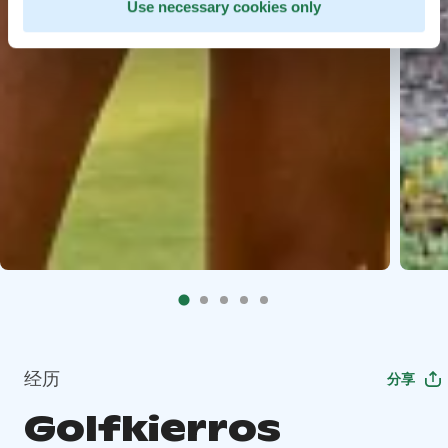
Use necessary cookies only
经历
分享
Golfkierros