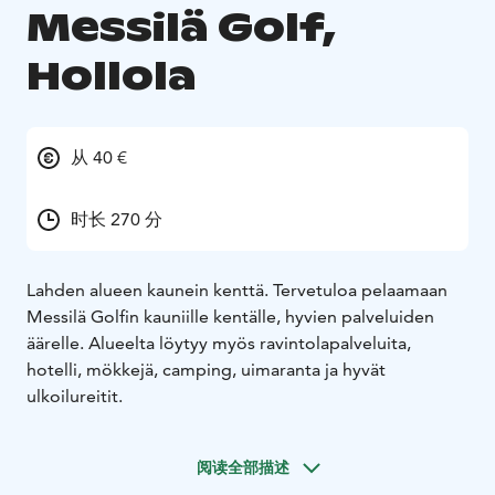
Messilä Golf,
Hollola
从 40 €
时长 270 分
Lahden alueen kaunein kenttä. Tervetuloa pelaamaan
Messilä Golfin kauniille kentälle, hyvien palveluiden
äärelle. Alueelta löytyy myös ravintolapalveluita,
hotelli, mökkejä, camping, uimaranta ja hyvät
ulkoilureitit.
阅读全部描述