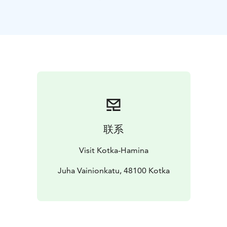
På en del av de många öarna hittar besökaren
mångsidiga logialternativ, restaurangtjänster och
guidade naturutflykter. Andra öar är obebodda och
ger skydd åt sällsynta fåglar och växter.
Naturstigarna är
tydligt märkta för vandraren och från fågeltornen
öppnar sig fantastiska vyer över nationalparken i havet.
Östra Finska vikens nationalpark ligger i ytterskären.
Nationalparken omfattar över 100 öar och skär som är
kända framför allt för sitt rika fågelliv.
På befästningsöarna Svartholm och Kukouri kan du
upptäcka Sveriges och Finlands gemensamma
联系
historia.Transporten till öarna sköts med vattenbussar
som trafikerar öarna regelbundet eller med i
Visit Kotka-Hamina
charterbåtsalternativ.
Välkommen att njuta av östra Finska vikens fantastiska
Juha Vainionkatu, 48100 Kotka
skärgård utanför Kotka, Fredrikshamn, Lovisa, Pyttis
och Vederlax!