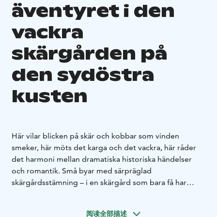
äventyret i den
vackra
skärgården på
den sydöstra
kusten
Här vilar blicken på skär och kobbar som vinden
smeker, här möts det karga och det vackra, här råder
det harmoni mellan dramatiska historiska händelser
och romantik. Små byar med särpräglad
skärgårdsstämning – i en skärgård som bara få har
upptäckt, en av södra Finlands mest attraktiva
semestermål.
阅读全部描述