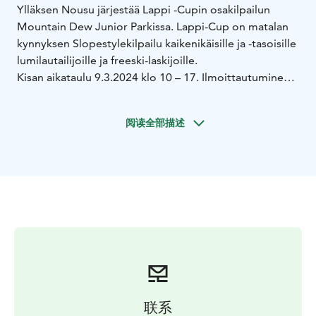
Ylläksen Nousu järjestää Lappi -Cupin osakilpailun
Mountain Dew Junior Parkissa. Lappi-Cup on matalan
kynnyksen Slopestylekilpailu kaikenikäisille ja -tasoisille
lumilautailijoille ja freeski-laskijoille.
Kisan aikataulu 9.3.2024 klo 10 – 17. Ilmoittautuminen
päättyy 8.3. klo 21. Kilpailussa on neljä eri sarjaa
Freeski-laskijoille ja lumilautailijoille. Osallistumismaksu
阅读全部描述
10€.
Freeski sarjat:
- Mini kids 2014 tai nuoremmat
- Kids
2011-12013
- Rookie 2008-2010
- Pro 2007 ja
vanhemmat
Snowboard sarjat:
- Mini kids 2014 tai nuoremmat
- Kids
2011-12013
- Rookie 2008-2010
- Pro 2007 ja
vanhemmat
Ilmoittautuminen:
https://yllaksennousu.myclub.fi/flow/events/6765515
联系