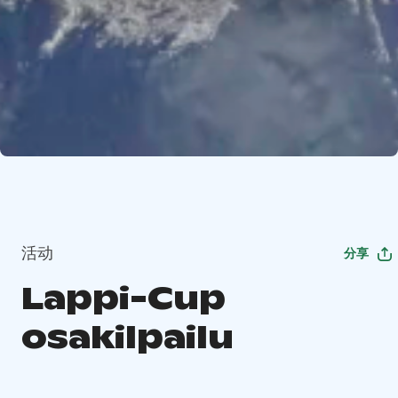
活动
分享
Lappi-Cup
osakilpailu