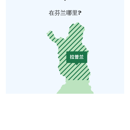
在芬兰哪里?